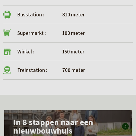
Busstation :
810 meter
Supermarkt :
100 meter
Winkel :
150 meter
Treinstation :
700 meter
L
In 8 stappen naar een
e
nieuwbouwhuis
e