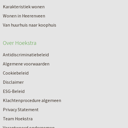
a
Karakteristiek wonen
a
n
Wonen in Heerenveen
p
n
Van huurhuis naar koophuis
p
i
e
e
Over Hoekstra
n
u
n
Antidiscriminatiebeleid
w
a
Algemene voorwaarden
b
a
Cookiebeleid
o
r
Disclaimer
u
e
ESG-Beleid
w
e
Klachtenprocedure algemeen
n
n
Privacy Statement
a
n
Team Hoekstra
a
Makelaardij
i
Verantwoord ondernemen