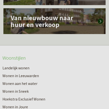
s
L
m
Van nieuwbouw naar
e
e
huur en verkoop
e
e
s
r
m
o
e
v
Woonstijlen
e
e
r
Landelijk wonen
r
o
Wonen in Leeuwarden
I
v
Wonen aan het water
n
e
Wonen in Sneek
8
r
Hoekstra Exclusief Wonen
s
V
Wonen in Joure
t