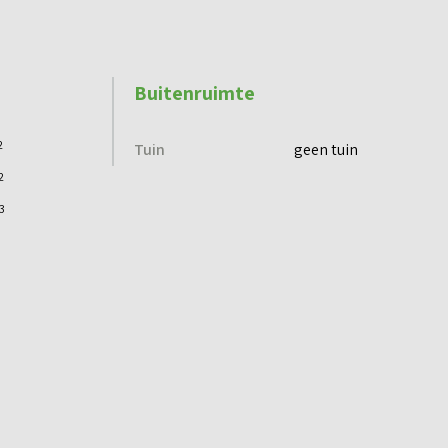
Buitenruimte
2
Tuin
geen tuin
2
3