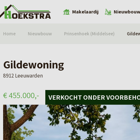
Makelaardij
Nieuwbou
Home
Nieuwbouw
Prinsenhoek (Middelsee)
Gilde
Gildewoning
8912 Leeuwarden
€ 455.000,-
VERKOCHT ONDER VOORBEH