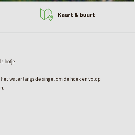
Kaart & buurt
s hofje
t het water langs de singel om de hoek en volop
n.
imte. Benut de ruimte boven volop met slaapkamers voor
 straat of de rust van het achtergelegen hofje vanuit je
tvalsbasis om je terug te trekken of er juist op uit te