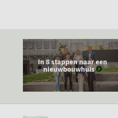
L
e
In 8 stappen naar een
e
nieuwbouwhuis
s
m
e
e
r
o
Woonstijlen