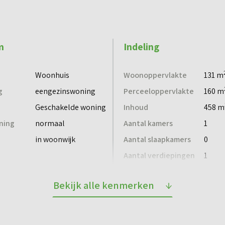
nruimte, slaapkamer en badkamer op de begane grond.
25 ter inspiratie.
m
Indeling
kiezen voor twee badkamers, een kantoor aan huis of de
Woonhuis
Woonoppervlakte
131 m
 alle mogelijkheden en neem contact met ons op voor
g
eengezinswoning
Perceeloppervlakte
160 m
g
Geschakelde woning
Inhoud
458 m
ning
normaal
Aantal kamers
1
in woonwijk
Aantal slaapkamers
0
Aantal verdiepingen
1
Bekijk alle kenmerken
ngen
Ja