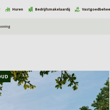
w
Huren
Bedrijfsmakelaardij
Vastgoedbehee
woning
OUD