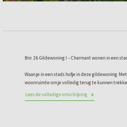
Bnr. 26 Gildewoning I – Charmant wonen in een stad
Waan je in een stads hofje in deze gildewoning. Me
woonruimte om je volledig terug te kunnen trekke
Lees de volledige omschrijving
Karakteristiek wonen met verrassend veel leefru
het complete gezin. Beleef de levendigheid voor op
ruime achtertuin met een achterom. Een heerlijke ui
gaan.