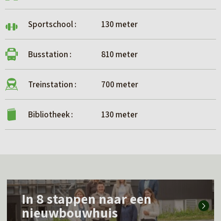
Sportschool :
130 meter
Busstation :
810 meter
Treinstation :
700 meter
Bibliotheek :
130 meter
L
In 8 stappen naar een
e
nieuwbouwhuis
e