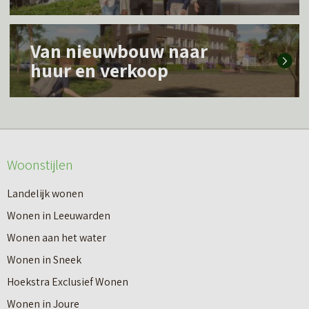
s
L
m
Van nieuwbouw naar
e
e
huur en verkoop
e
e
s
r
m
o
e
v
Woonstijlen
e
e
r
Landelijk wonen
r
o
Wonen in Leeuwarden
I
v
Wonen aan het water
n
e
Wonen in Sneek
8
r
Hoekstra Exclusief Wonen
s
V
Wonen in Joure
t