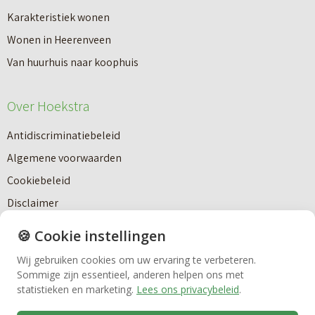
a
Karakteristiek wonen
a
n
Wonen in Heerenveen
p
n
Van huurhuis naar koophuis
p
i
e
Makelaardij
e
Over Hoekstra
n
u
n
Antidiscriminatiebeleid
Nieuwbouw
w
a
Algemene voorwaarden
b
a
Cookiebeleid
Huren
o
r
Disclaimer
u
e
ESG-Beleid
🍪 Cookie instellingen
w
Bedrijfsmakelaardij
e
Klachtenprocedure algemeen
n
Wij gebruiken cookies om uw ervaring te verbeteren.
n
Privacy Statement
Sommige zijn essentieel, anderen helpen ons met
a
Vastgoedbeheer
n
statistieken en marketing.
Lees ons privacybeleid
.
Team Hoekstra
a
i