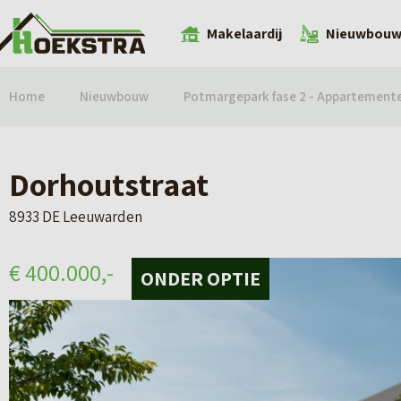
Makelaardij
Nieuwbou
Home
Nieuwbouw
Potmargepark fase 2 - Appartement
Dorhoutstraat
8933 DE Leeuwarden
€ 400.000,-
ONDER OPTIE