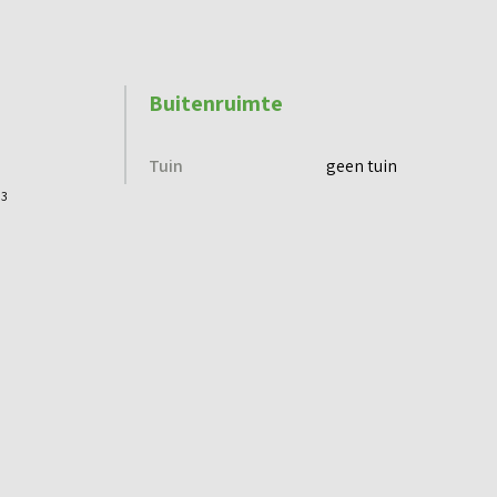
Buitenruimte
Tuin
geen tuin
3
m