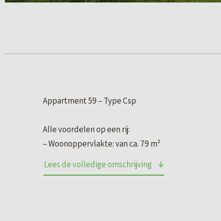
Appartment 59 – Type Csp
Alle voordelen op een rij:
– Woonoppervlakte: van ca. 79 m²
– Alles op één woonlaag
Lees de volledige omschrijving
– 2 slaapkamers
– Balkon op het noordoosten van ca. 7 m²
– Grote raampartijen
– Lift aanwezig