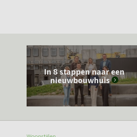
L
e
In 8 stappen naar een
e
nieuwbouwhuis
s
m
e
e
r
o
Woonstijlen