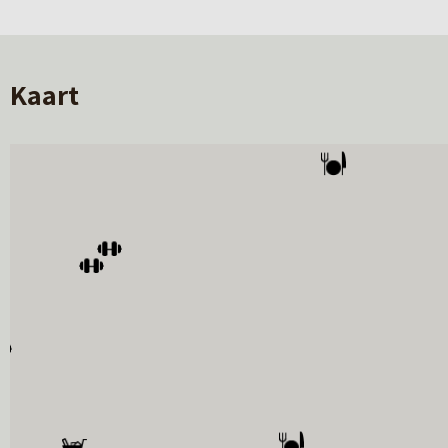
Jouw woonkwaliteit
Garage
geen garage
Binnen voelt het ruim en licht aan, dankzij de gro
Douche, wast
ontworpen dat licht, uitzicht en oriëntatie optim
Kaart
grasland en het voetpad langs de Potmarge. Je bal
beschut, maar altijd verbonden met het landscha
detaillering zorgen voor rust en comfort in huis. H
het groen en toch op korte afstand van alles wat d
Heb je vragen over het project? Neem een kijkje o
nieuwbouw@makelaardijhoekstra .nl
058- 233 7382