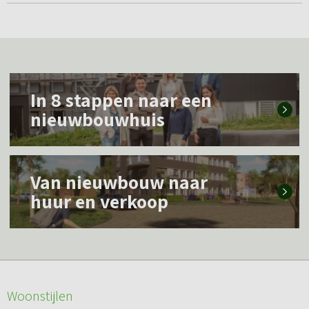
L
In 8 stappen naar een
e
nieuwbouwhuis
e
s
L
m
Van nieuwbouw naar
e
e
huur en verkoop
e
e
s
r
m
o
e
v
Woonstijlen
e
e