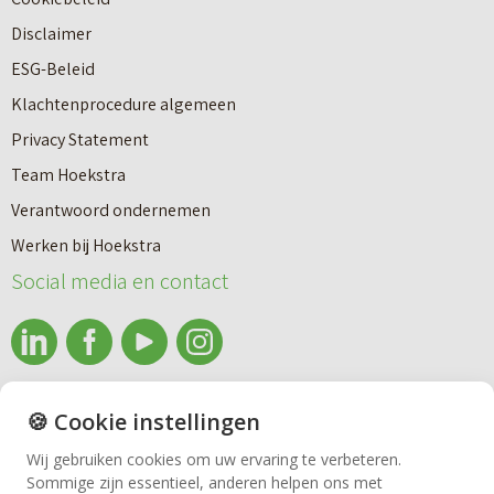
o
r
Disclaimer
u
e
ESG-Beleid
w
e
Klachtenprocedure algemeen
n
n
Privacy Statement
a
n
Team Hoekstra
a
Makelaardij
i
Verantwoord ondernemen
r
e
Werken bij Hoekstra
h
Nieuwbouw
u
Social media en contact
u
w
u
b
Huren
r
o
e
info@makelaardijhoekstra.nl
u
🍪 Cookie instellingen
Bedrijfsmakelaardij
n
Alle contactgegevens
w
Wij gebruiken cookies om uw ervaring te verbeteren.
v
Bekijk de laatste nieuwsbrief van Makelaardij Hoekstra
Sommige zijn essentieel, anderen helpen ons met
h