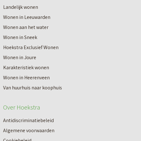
r
Landelijk wonen
r
o
Wonen in Leeuwarden
I
v
Wonen aan het water
n
e
Wonen in Sneek
8
r
Hoekstra Exclusief Wonen
s
V
Wonen in Joure
t
a
Karakteristiek wonen
a
n
Wonen in Heerenveen
p
n
Van huurhuis naar koophuis
p
i
e
e
Over Hoekstra
n
u
n
Antidiscriminatiebeleid
w
a
Algemene voorwaarden
b
a
Cookiebeleid