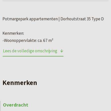
Potmargepark appartementen | Dorhoutstraat 35 Type D
Kenmerken:
-Woonoppervlakte: ca. 67 m²
– Balkon: ca. 7 m²
Lees de volledige omschrijving
– 2 slaapkamers
– Ruime badkamer met optie 2e toilet
– Eigen parkeerplaats
– Grote raampartijen
Kenmerken
– Lift aanwezig
– Volledig elektrisch (A+++) en energiezuinig gebouwd
– Individuele warmtepomp i.c.m. vloerverwarming en
Overdracht
mogelijkheid tot koelen