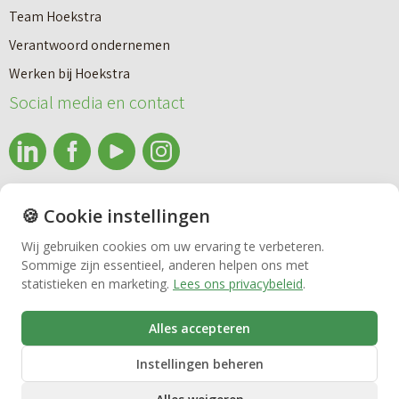
a
n
Team Hoekstra
a
Makelaardij
i
Verantwoord ondernemen
r
e
Werken bij Hoekstra
h
Nieuwbouw
u
Social media en contact
u
w
u
b
Huren
r
o
e
info@makelaardijhoekstra.nl
u
🍪 Cookie instellingen
Bedrijfsmakelaardij
n
Alle contactgegevens
w
Wij gebruiken cookies om uw ervaring te verbeteren.
v
Sommige zijn essentieel, anderen helpen ons met
Bekijk de laatste nieuwsbrief van Makelaardij Hoekstra
h
Vastgoedbeheer
statistieken en marketing.
Lees ons privacybeleid
.
e
Inschrijven nieuwsbrief Makelaardij Hoekstra
u
r
i
Alles accepteren
VvE beheer
k
s
Instellingen beheren
o