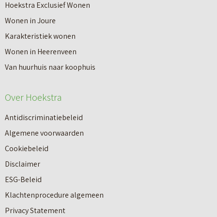
r
Hoekstra Exclusief Wonen
s
V
Wonen in Joure
t
a
Karakteristiek wonen
a
n
Wonen in Heerenveen
p
n
Van huurhuis naar koophuis
p
i
e
e
Over Hoekstra
n
u
n
Antidiscriminatiebeleid
w
a
Algemene voorwaarden
b
a
Cookiebeleid
o
r
Disclaimer
u
e
ESG-Beleid
w
e
Klachtenprocedure algemeen
n
n
Privacy Statement