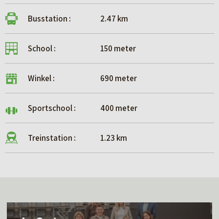
Busstation :
2.47 km
School :
150 meter
Winkel :
690 meter
Sportschool :
400 meter
Treinstation :
1.23 km
L