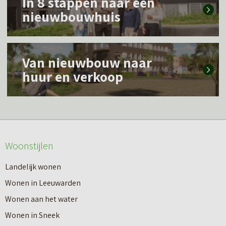
In 8 stappen naar een
e
nieuwbouwhuis
e
s
L
m
Van nieuwbouw naar
e
e
huur en verkoop
e
e
s
r
m
o
e
v
Woonstijlen
e
e
r
Landelijk wonen
r
o
Wonen in Leeuwarden
I
v
Wonen aan het water
n
e
Wonen in Sneek
8