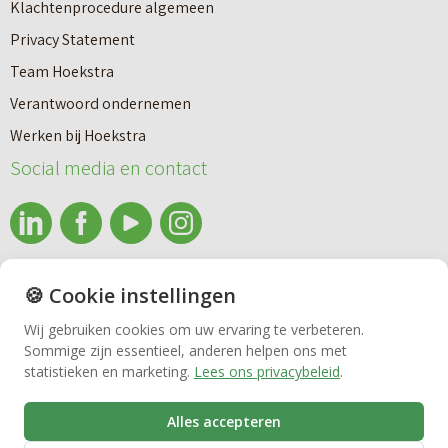
e
Klachtenprocedure algemeen
n
n
Privacy Statement
a
n
Team Hoekstra
a
Makelaardij
i
Verantwoord ondernemen
r
e
Werken bij Hoekstra
h
Nieuwbouw
u
Social media en contact
u
w
u
b
Huren
r
o
e
info@makelaardijhoekstra.nl
u
🍪 Cookie instellingen
Bedrijfsmakelaardij
n
Alle contactgegevens
w
Wij gebruiken cookies om uw ervaring te verbeteren.
v
Sommige zijn essentieel, anderen helpen ons met
Bekijk de laatste nieuwsbrief van Makelaardij Hoekstra
h
Vastgoedbeheer
statistieken en marketing.
Lees ons privacybeleid
.
e
Inschrijven nieuwsbrief Makelaardij Hoekstra
u
r
i
Alles accepteren
VvE beheer
k