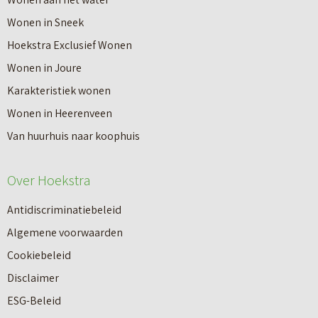
n
e
Wonen in Sneek
8
r
Hoekstra Exclusief Wonen
s
V
Wonen in Joure
t
a
Karakteristiek wonen
a
n
Wonen in Heerenveen
p
n
Van huurhuis naar koophuis
p
i
e
e
Over Hoekstra
n
u
n
Antidiscriminatiebeleid
w
a
Algemene voorwaarden
b
a
Cookiebeleid
o
r
Disclaimer
u
e
ESG-Beleid
w