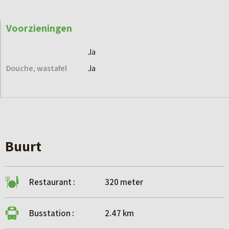
nieuwbouw@makelaardijhoekstra .nl
058- 233 7382
Voorzieningen
Ja
Douche, wastafel
Ja
Buurt
Restaurant :
320 meter
Busstation :
2.47 km