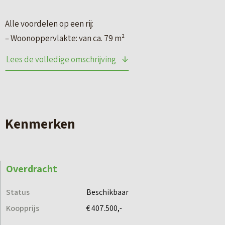
Alle voordelen op een rij:
– Woonoppervlakte: van ca. 79 m²
– Alles op één woonlaag
Lees de volledige omschrijving
– 2 slaapkamers
– Balkon op het noordwesten van ca. 7 m²
– Grote raampartijen
– Lift aanwezig
Kenmerken
– Volledig elektrisch (A+++) en energiezuinig gebouwd
– 1 parkeerplaats: € 7.500,- v.o.n. per stuk (verplichte
afname)
Overdracht
Potmargepark biedt comfortabel wonen voor elke
Status
Beschikbaar
levensfase. Met ruimte voor het leven van nu en
Koopprijs
€ 407.500,-
mogelijkheden om ook later prettig te blijven wonen,