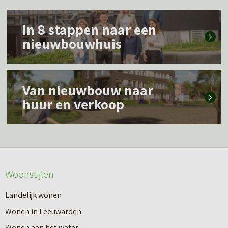
L
In 8 stappen naar een
e
nieuwbouwhuis
e
s
L
m
Van nieuwbouw naar
e
e
huur en verkoop
e
e
s
r
m
o
e
v
Woonstijlen
e
e
r
Landelijk wonen
r
o
Wonen in Leeuwarden
I
v
Wonen aan het water