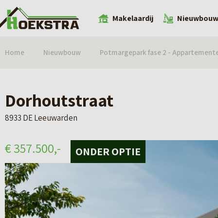
Makelaardij
Nieuwbou
Home
Nieuwbouw
Potmargepark fase 2 - Appartement
Dorhoutstraat
8933 DE Leeuwarden
€ 357.500,-
ONDER OPTIE