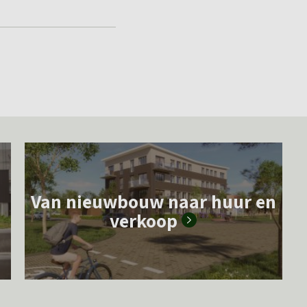
L
e
Van nieuwbouw naar huur en
e
verkoop
s
m
e
e
r