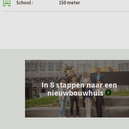
School :
150 meter
L
e
In 8 stappen naar een
e
nieuwbouwhuis
s
m
e
e
r