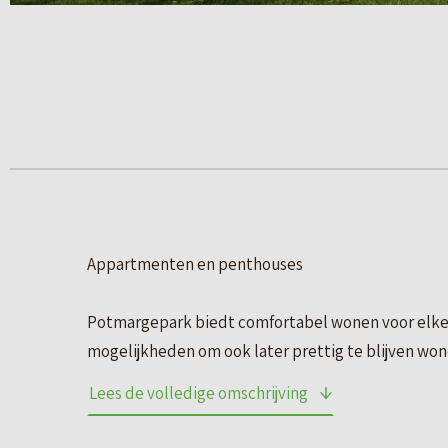
Appartmenten en penthouses
Potmargepark biedt comfortabel wonen voor elke l
mogelijkheden om ook later prettig te blijven wo
woonomgeving met de stad dichtbij en de natuur al
Lees de volledige omschrijving
Comfortabele appartementen