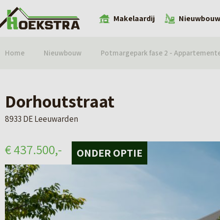
Makelaardij
Nieuwbou
Home
Nieuwbouw
Potmargepark fase 2 - Appartement
Dorhoutstraat
8933 DE Leeuwarden
€ 437.500,-
ONDER OPTIE