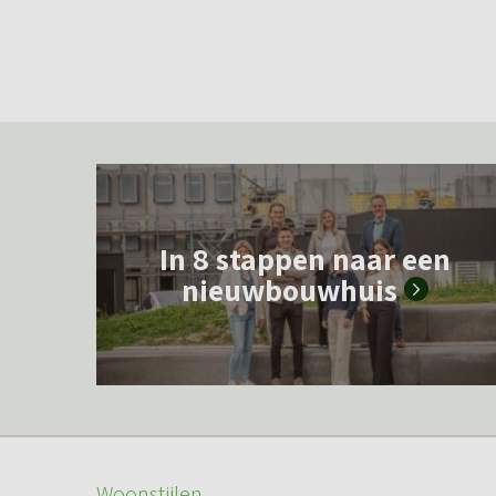
L
e
In 8 stappen naar een
e
nieuwbouwhuis
s
m
e
e
r
o
Woonstijlen