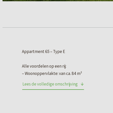
Appartment 65 – Type E
Alle voordelen op een rij:
– Woonoppervlakte: van ca. 84 m²
– Alles op één woonlaag
Lees de volledige omschrijving
– 2 slaapkamers
– Balkon op het zuidwesten van ca. 7 m²
– Grote raampartijen
– Lift aanwezig