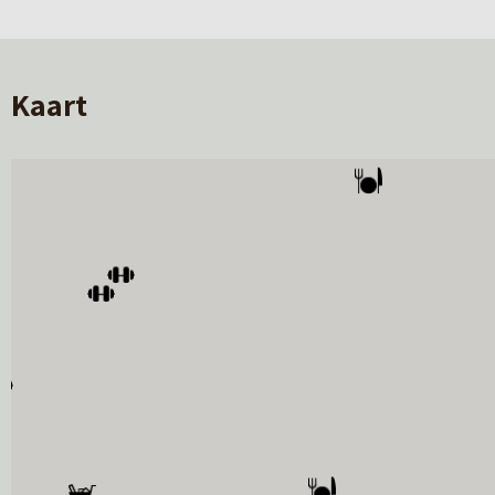
Jouw woonkwaliteit
Garage
geen garage
Binnen voelt het ruim en licht aan, dankzij de gro
Douche, wast
ontworpen dat licht, uitzicht en oriëntatie optim
Kaart
grasland en het voetpad langs de Potmarge. Je bal
beschut, maar altijd verbonden met het landscha
detaillering zorgen voor rust en comfort in huis. H
het groen en toch op korte afstand van alles wat d
Heb je vragen over het project? Neem een kijkje o
nieuwbouw@makelaardijhoekstra .nl
058- 233 7382