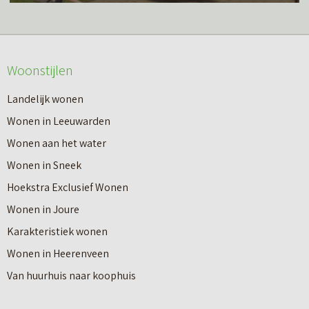
s
r
m
o
e
v
Woonstijlen
e
e
r
Landelijk wonen
r
o
Wonen in Leeuwarden
I
v
Wonen aan het water
n
e
Wonen in Sneek
8
r
Hoekstra Exclusief Wonen
s
V
Wonen in Joure
t
a
Karakteristiek wonen
a
n
Wonen in Heerenveen
p
n
Van huurhuis naar koophuis
p
i
e