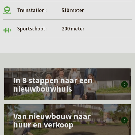
Treinstation :
510 meter
Sportschool :
200 meter
L
In 8 stappen naar een
e
nieuwbouwhuis
e
s
L
m
Van nieuwbouw naar
e
e
huur en verkoop
e
e