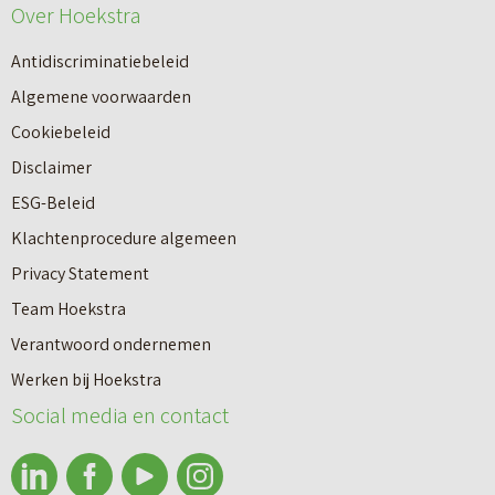
e
Over Hoekstra
n
u
n
Antidiscriminatiebeleid
w
a
Algemene voorwaarden
b
a
Cookiebeleid
o
r
Disclaimer
u
e
ESG-Beleid
w
e
Klachtenprocedure algemeen
n
n
Privacy Statement
a
n
Team Hoekstra
a
Makelaardij
i
Verantwoord ondernemen
r
e
Werken bij Hoekstra
h
Nieuwbouw
u
Social media en contact
u
w
u
b
Huren