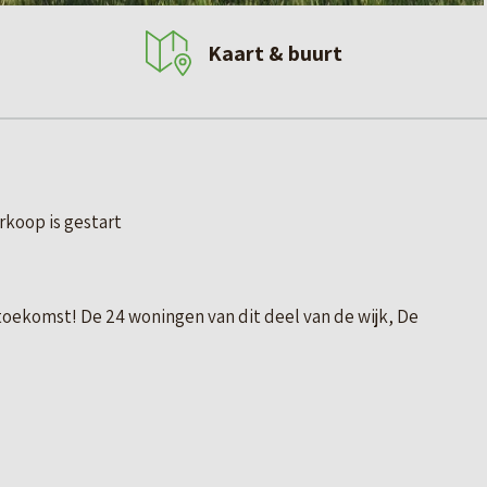
Kaart & buurt
erkoop is gestart
 toekomst! De 24 woningen van dit deel van de wijk, De
en, deels aan de kade en het water van de Overdijkse
et openslaande deuren naar de achtertuin. Een vriendelijk
het metselwerk.
n een ruimtelijk gevoel. Vanuit de woonkamer openen