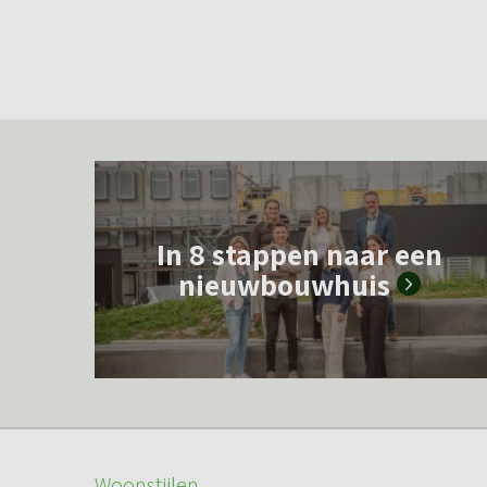
L
e
In 8 stappen naar een
e
nieuwbouwhuis
s
m
e
e
r
o
Woonstijlen