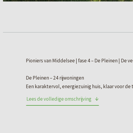
Pioniers van Middelsee | fase 4 – De Pleinen | De v
De Pleinen – 24 rijwoningen
Een karaktervol, energiezuinig huis, klaar voor de
Pleinen, zijn verdeeld over vier aparte woonblokk
Lees de volledige omschrijving
Feart. Wat ze gemeen hebben: een fijne indeling m
geheel, dankzij de variatie in gevels en details in 
Binnen zorgen de hoge ramen voor veel daglicht e