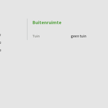
Buitenruimte
2
Tuin
geen tuin
2
3