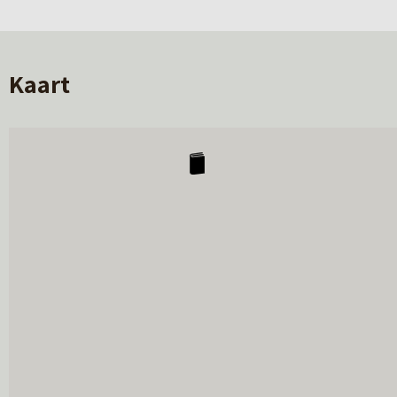
Voorzieningen
voorzien van elektra
Kaart