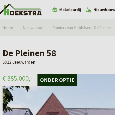
Makelaardij
Nieuwbou
Home
Nieuwbouw
Pioniers van Middelsee - De Pleinen
De Pleinen 58
8912 Leeuwarden
€ 385.000,-
ONDER OPTIE