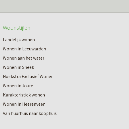
s
r
m
o
e
v
Woonstijlen
e
e
r
Landelijk wonen
r
o
Wonen in Leeuwarden
I
v
Wonen aan het water
n
e
Wonen in Sneek
8
r
Hoekstra Exclusief Wonen
s
V
Wonen in Joure
t
a
Karakteristiek wonen
a
n
Wonen in Heerenveen
p
n
Van huurhuis naar koophuis
p
i
e