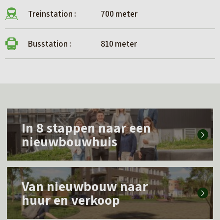
Treinstation :
700 meter
Busstation :
810 meter
L
In 8 stappen naar een
e
nieuwbouwhuis
e
s
L
m
Van nieuwbouw naar
e
e
huur en verkoop
e
e