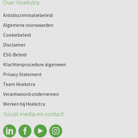
e
Over Hoekstra
n
u
n
Antidiscriminatiebeleid
w
a
Algemene voorwaarden
b
a
Cookiebeleid
o
r
Disclaimer
u
e
ESG-Beleid
w
e
Klachtenprocedure algemeen
n
n
Privacy Statement
a
n
Team Hoekstra
a
Makelaardij
i
Verantwoord ondernemen
r
e
Werken bij Hoekstra
h
Nieuwbouw
u
Social media en contact
u
w
u
b
Huren