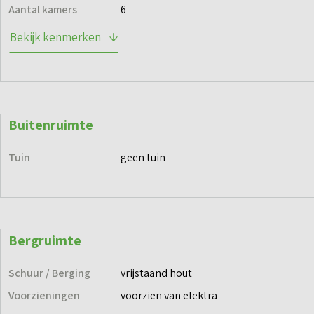
via de projectwebsite en blijf op de hoogte.
Aantal kamers
6
Bekijk kenmerken
Buitenruimte
Tuin
geen tuin
Bergruimte
Schuur / Berging
vrijstaand hout
Voorzieningen
voorzien van elektra