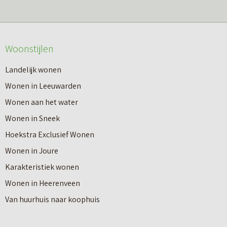
s
r
m
o
e
v
Woonstijlen
e
e
r
Landelijk wonen
r
o
Wonen in Leeuwarden
I
v
Wonen aan het water
n
e
Wonen in Sneek
8
r
Hoekstra Exclusief Wonen
s
V
Wonen in Joure
t
a
Karakteristiek wonen
a
n
Wonen in Heerenveen
p
n
Van huurhuis naar koophuis
p
i
e