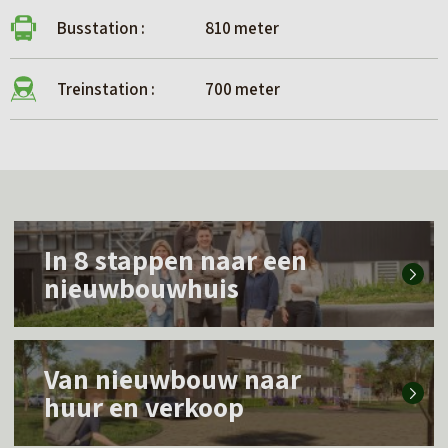
Busstation :
810 meter
Treinstation :
700 meter
L
In 8 stappen naar een
e
nieuwbouwhuis
e
s
L
m
Van nieuwbouw naar
e
e
huur en verkoop
e
e