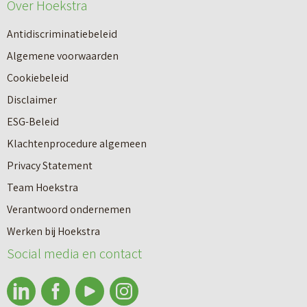
e
Over Hoekstra
n
u
n
Antidiscriminatiebeleid
w
a
Algemene voorwaarden
b
a
Cookiebeleid
o
r
Disclaimer
u
e
ESG-Beleid
w
e
Klachtenprocedure algemeen
n
n
Privacy Statement
a
n
Team Hoekstra
a
Makelaardij
i
Verantwoord ondernemen
r
e
Werken bij Hoekstra
h
Nieuwbouw
u
Social media en contact
u
w
u
b
Huren