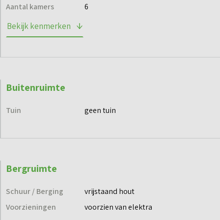
via de projectwebsite en blijf op de hoogte.
Aantal kamers
6
Bekijk kenmerken
Buitenruimte
Tuin
geen tuin
Bergruimte
Schuur / Berging
vrijstaand hout
Voorzieningen
voorzien van elektra