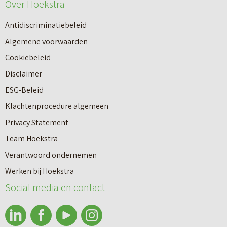
e
Over Hoekstra
n
u
n
Antidiscriminatiebeleid
w
a
Algemene voorwaarden
b
a
Cookiebeleid
o
r
Disclaimer
u
e
ESG-Beleid
w
e
Klachtenprocedure algemeen
n
n
Privacy Statement
a
n
Team Hoekstra
a
Makelaardij
i
Verantwoord ondernemen
r
e
Werken bij Hoekstra
h
Nieuwbouw
u
Social media en contact
u
w
u
b
Huren