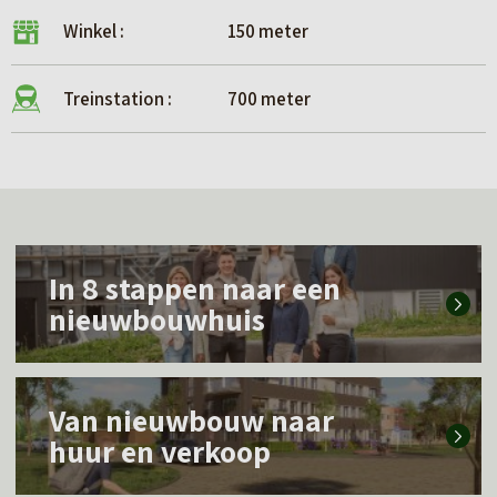
Winkel :
150 meter
Treinstation :
700 meter
L
In 8 stappen naar een
e
nieuwbouwhuis
e
s
L
m
Van nieuwbouw naar
e
e
huur en verkoop
e
e