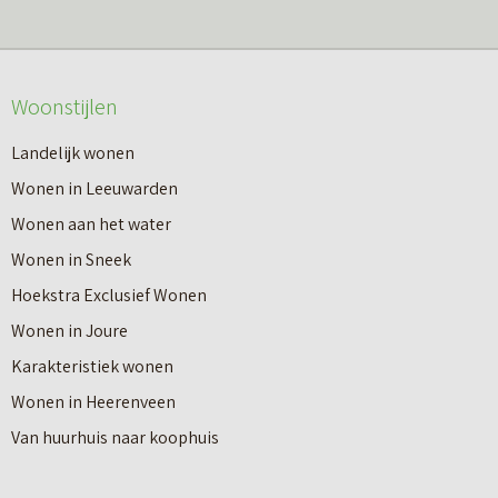
s
r
m
o
e
v
Woonstijlen
e
e
r
Landelijk wonen
r
o
Wonen in Leeuwarden
I
v
Wonen aan het water
n
e
Wonen in Sneek
8
r
Hoekstra Exclusief Wonen
s
V
Wonen in Joure
t
a
Karakteristiek wonen
a
n
Wonen in Heerenveen
p
n
Van huurhuis naar koophuis
p
i
e