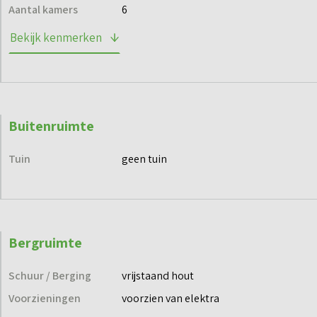
via de projectwebsite en blijf op de hoogte.
Aantal kamers
6
Bekijk kenmerken
Buitenruimte
Tuin
geen tuin
Bergruimte
Schuur / Berging
vrijstaand hout
Voorzieningen
voorzien van elektra