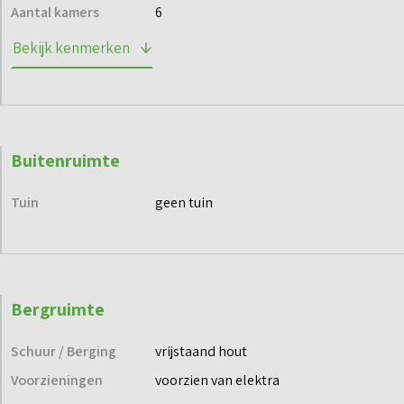
via de projectwebsite en blijf op de hoogte.
Aantal kamers
6
Bekijk kenmerken
Buitenruimte
Tuin
geen tuin
Bergruimte
Schuur / Berging
vrijstaand hout
Voorzieningen
voorzien van elektra