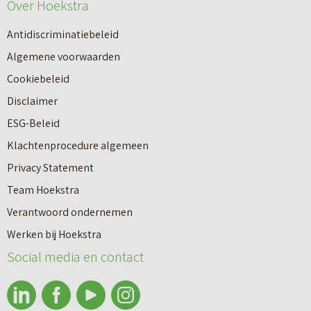
e
Over Hoekstra
n
u
n
Antidiscriminatiebeleid
w
a
Algemene voorwaarden
b
a
Cookiebeleid
o
r
Disclaimer
u
e
ESG-Beleid
w
e
Klachtenprocedure algemeen
n
n
Privacy Statement
a
n
Team Hoekstra
a
Makelaardij
i
Verantwoord ondernemen
r
e
Werken bij Hoekstra
h
Nieuwbouw
u
Social media en contact
u
w
u
b
Huren