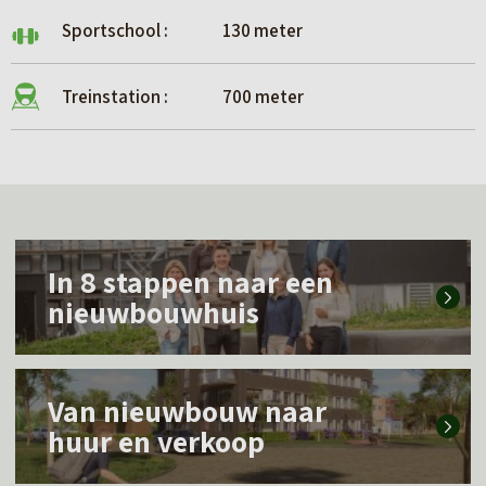
Sportschool :
130 meter
Treinstation :
700 meter
L
In 8 stappen naar een
e
nieuwbouwhuis
e
s
L
m
Van nieuwbouw naar
e
e
huur en verkoop
e
e