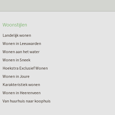
s
r
m
o
e
v
Woonstijlen
e
e
r
Landelijk wonen
r
o
Wonen in Leeuwarden
I
v
Wonen aan het water
n
e
Wonen in Sneek
8
r
Hoekstra Exclusief Wonen
s
V
Wonen in Joure
t
a
Karakteristiek wonen
a
n
Wonen in Heerenveen
p
n
Van huurhuis naar koophuis
p
i
e