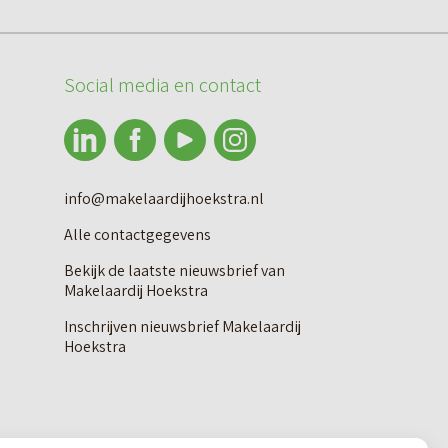
–
j
v
W
n
a
e
Social media en contact
g
n
t
a
H
t
a
e
e
r
e
info@makelaardijhoekstra.nl
r
d
r
Alle contactgegevens
h
e
e
i
Bekijk de laatste nieuwsbrief van
n
n
Makelaardij Hoekstra
e
s
v
Inschrijven nieuwsbrief Makelaardij
m
t
Hoekstra
e
f
r
e
a
a
n
s
a
–