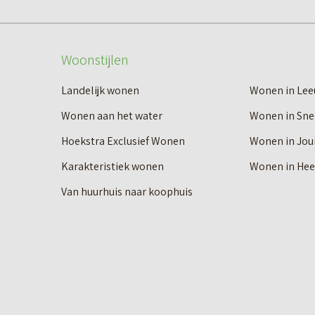
k
–
v
W
D
a
e
e
Woonstijlen
n
s
O
L
Landelijk wonen
Wonen in Le
t
o
e
Wonen aan het water
Wonen in Sne
)
s
e
Hoekstra Exclusief Wonen
Wonen in Jou
t
u
t
Karakteristiek wonen
Wonen in He
w
r
Van huurhuis naar koophuis
a
i
r
b
d
u
e
n
n
e
–