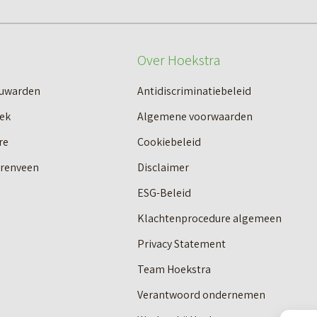
r
d
v
o
d
a
c
Over Hoekstra
e
n
h
l
L
euwarden
Antidiscriminatiebeleid
i
s
e
ek
Algemene voorwaarden
e
e
e
re
Cookiebeleid
–
e
u
M
erenveen
Disclaimer
–
w
o
ESG-Beleid
D
a
o
Klachtenprocedure algemeen
e
r
i
Privacy Statement
P
d
S
l
e
Team Hoekstra
t
e
n
Verantwoord ondernemen
.
i
–