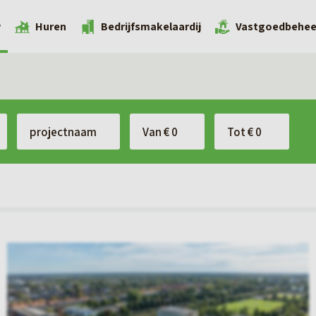
w
Huren
Bedrijfsmakelaardij
Vastgoedbehee
B
e
k