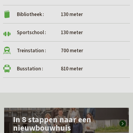
Bibliotheek :
130 meter
Sportschool :
130 meter
Treinstation :
700 meter
Busstation :
810 meter
L
In 8 stappen naar een
e
nieuwbouwhuis
e