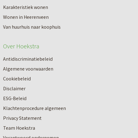
a
Karakteristiek wonen
a
n
Wonen in Heerenveen
p
n
Van huurhuis naar koophuis
p
i
e
e
Over Hoekstra
n
u
n
Antidiscriminatiebeleid
w
a
Algemene voorwaarden
b
a
Cookiebeleid
o
r
Disclaimer
u
e
ESG-Beleid
w
e
Klachtenprocedure algemeen
n
n
Privacy Statement
a
n
Team Hoekstra
a
Makelaardij
i
Verantwoord ondernemen