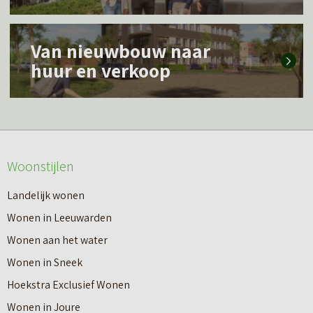
s
L
m
Van nieuwbouw naar
e
e
huur en verkoop
e
e
s
r
m
o
e
v
Woonstijlen
e
e
r
Landelijk wonen
r
o
Wonen in Leeuwarden
I
v
Wonen aan het water
n
e
Wonen in Sneek
8
r
Hoekstra Exclusief Wonen
s
V
Wonen in Joure
t