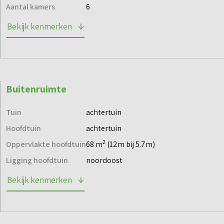
via de projectwebsite en blijf op de hoogte.
Aantal kamers
6
Bekijk kenmerken
Buitenruimte
Tuin
achtertuin
Hoofdtuin
achtertuin
2
Oppervlakte hoofdtuin
68 m
(12m bij 5.7m)
Ligging hoofdtuin
noordoost
Bekijk kenmerken