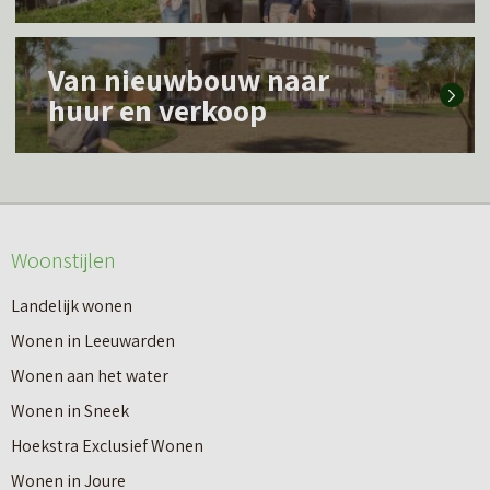
s
L
m
Van nieuwbouw naar
e
e
huur en verkoop
e
e
s
r
m
o
e
v
Woonstijlen
e
e
r
Landelijk wonen
r
o
Wonen in Leeuwarden
I
v
Wonen aan het water
n
e
Wonen in Sneek
8
r
Hoekstra Exclusief Wonen
s
V
Wonen in Joure
t