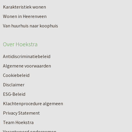
a
Karakteristiek wonen
a
n
Wonen in Heerenveen
p
n
Van huurhuis naar koophuis
p
i
e
e
Over Hoekstra
n
u
n
Antidiscriminatiebeleid
w
a
Algemene voorwaarden
b
a
Cookiebeleid
o
r
Disclaimer
u
e
ESG-Beleid
w
e
Klachtenprocedure algemeen
n
n
Privacy Statement
a
n
Team Hoekstra
a
Makelaardij
i
Verantwoord ondernemen