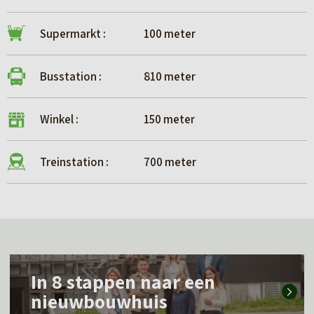
Supermarkt :
100 meter
Busstation :
810 meter
Winkel :
150 meter
Treinstation :
700 meter
L
In 8 stappen naar een
e
nieuwbouwhuis
e