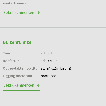
via de projectwebsite en blijf op de hoogte.
Aantal kamers
6
Bekijk kenmerken
Buitenruimte
Tuin
achtertuin
Hoofdtuin
achtertuin
2
Oppervlakte hoofdtuin
72 m
(12m bij 6m)
Ligging hoofdtuin
noordoost
Bekijk kenmerken