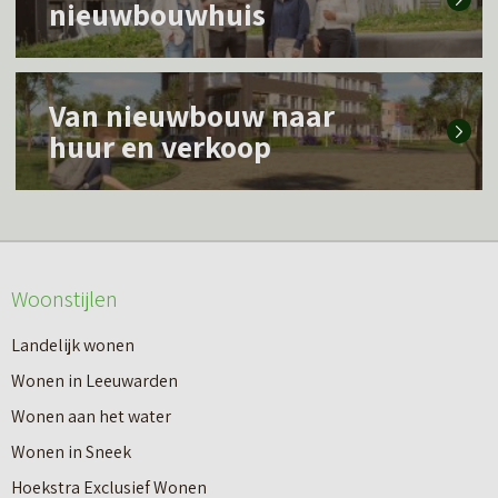
nieuwbouwhuis
e
s
L
m
Van nieuwbouw naar
e
e
huur en verkoop
e
e
s
r
m
o
e
v
Woonstijlen
e
e
r
Landelijk wonen
r
o
Wonen in Leeuwarden
I
v
Wonen aan het water
n
e
Wonen in Sneek
8
r
Hoekstra Exclusief Wonen
s