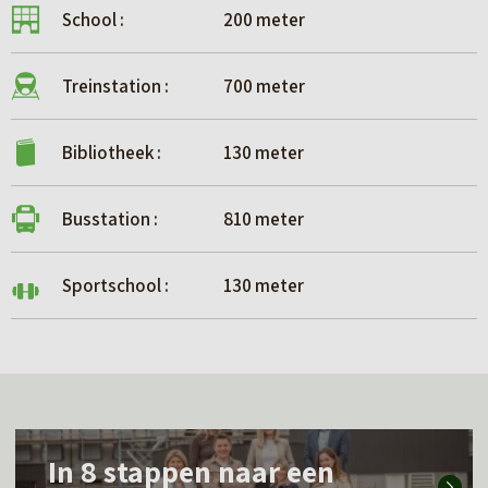
School :
200 meter
Treinstation :
700 meter
Bibliotheek :
130 meter
Busstation :
810 meter
Sportschool :
130 meter
L
In 8 stappen naar een
e