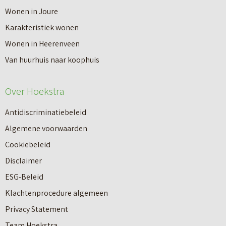
V
Wonen in Joure
t
a
Karakteristiek wonen
a
n
Wonen in Heerenveen
p
n
Van huurhuis naar koophuis
p
i
e
e
Over Hoekstra
n
u
n
Antidiscriminatiebeleid
w
a
Algemene voorwaarden
b
a
Cookiebeleid
o
r
Disclaimer
u
e
ESG-Beleid
w
e
Klachtenprocedure algemeen
n
n
Privacy Statement
a
n
Team Hoekstra