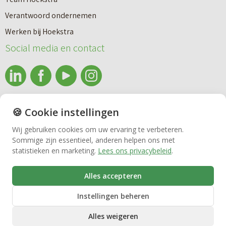
a
Makelaardij
i
Verantwoord ondernemen
r
e
Werken bij Hoekstra
h
Nieuwbouw
u
Social media en contact
u
w
u
b
Huren
r
o
e
info@makelaardijhoekstra.nl
u
🍪 Cookie instellingen
Bedrijfsmakelaardij
n
Alle contactgegevens
w
Wij gebruiken cookies om uw ervaring te verbeteren.
v
Sommige zijn essentieel, anderen helpen ons met
Bekijk de laatste nieuwsbrief van Makelaardij Hoekstra
h
Vastgoedbeheer
statistieken en marketing.
Lees ons privacybeleid
.
e
Inschrijven nieuwsbrief Makelaardij Hoekstra
u
r
i
Alles accepteren
VvE beheer
k
s
Instellingen beheren
o
Alles weigeren
o
Zorgwoningen