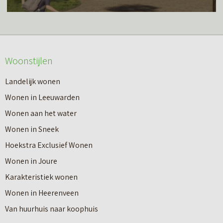
e
s
r
m
o
e
v
Woonstijlen
e
e
r
Landelijk wonen
r
o
Wonen in Leeuwarden
I
v
Wonen aan het water
n
e
Wonen in Sneek
8
r
Hoekstra Exclusief Wonen
s
V
Wonen in Joure
t
a
Karakteristiek wonen
a
n
Wonen in Heerenveen
p
n
Van huurhuis naar koophuis
p
i