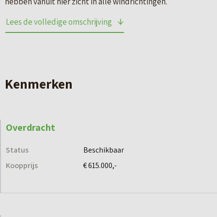
hebben vanuit hier zicht in alle windrichtingen.
Lees de volledige omschrijving
Centraal gelegen in Wetterstêd in de wijk Middelsee in
Leeuwarden, ontwaart De Floreen zich op de kade. Bootjes
varen langs en dobberen rond. Vanuit hier dient de vrijheid
van de natuur zich net zo gemakkelijk aan als de verleiding
Kenmerken
van de stad. Of ervaar het beste van deze twee werelden en
trek u terug op uw ruime privé terras, na een ommetje door
de lommerrijke buurt.
Overdracht
Gelegen aan de gelijknamige straat en de Middelseefeart
Status
Beschikbaar
vindt u De Floreen. Met een verhoogde majestueuze entree
Koopprijs
€ 615.000,-
aan het Wetterplein.
Derde verdieping
Op de derde verdieping van De Floreen bevinden zich 4