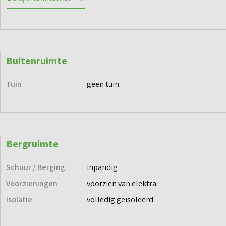
Parkeerplaats: P18
Berging: b18
Buitenruimte
Tuin
geen tuin
Bergruimte
Schuur / Berging
inpandig
Voorzieningen
voorzien van elektra
Isolatie
volledig geïsoleerd