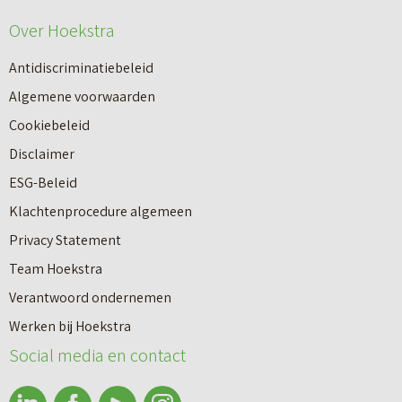
e
e
Over Hoekstra
n
u
n
Antidiscriminatiebeleid
w
a
Algemene voorwaarden
b
a
Cookiebeleid
o
r
Disclaimer
u
e
ESG-Beleid
w
e
Klachtenprocedure algemeen
n
n
Privacy Statement
a
n
Team Hoekstra
a
Makelaardij
i
Verantwoord ondernemen
r
e
Werken bij Hoekstra
h
Nieuwbouw
u
Social media en contact
u
w
u