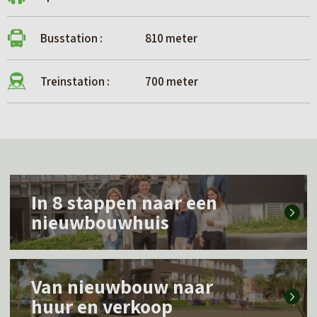
Busstation :
810 meter
Treinstation :
700 meter
L
In 8 stappen naar een
e
nieuwbouwhuis
e
s
L
m
Van nieuwbouw naar
e
e
huur en verkoop
e