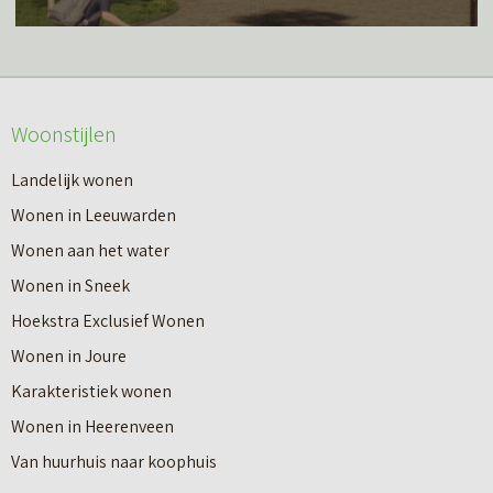
e
s
r
m
o
e
v
Woonstijlen
e
e
r
Landelijk wonen
r
o
Wonen in Leeuwarden
I
v
Wonen aan het water
n
e
Wonen in Sneek
8
r
Hoekstra Exclusief Wonen
s
V
Wonen in Joure
t
a
Karakteristiek wonen
a
n
Wonen in Heerenveen
p
n
Van huurhuis naar koophuis
p
i