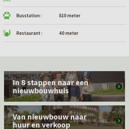
Busstation :
810 meter
Restaurant :
40 meter
L
In 8 stappen naar een
e
nieuwbouwhuis
e
s
L
m
Van nieuwbouw naar
e
e
huur en verkoop
e