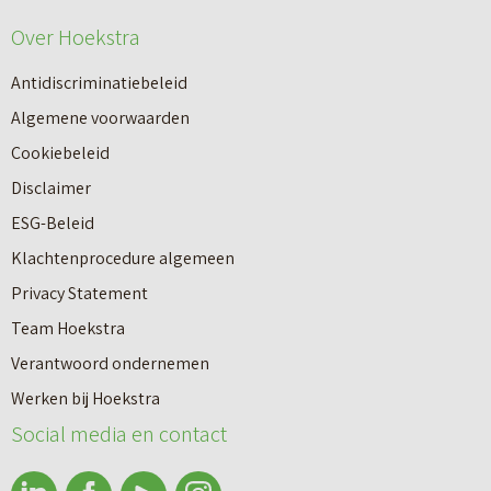
e
e
Over Hoekstra
n
u
n
Antidiscriminatiebeleid
w
a
Algemene voorwaarden
b
a
Cookiebeleid
o
r
Disclaimer
u
e
ESG-Beleid
w
e
Klachtenprocedure algemeen
n
n
Privacy Statement
a
n
Team Hoekstra
a
Makelaardij
i
Verantwoord ondernemen
r
e
Werken bij Hoekstra
h
Nieuwbouw
u
Social media en contact
u
w
u