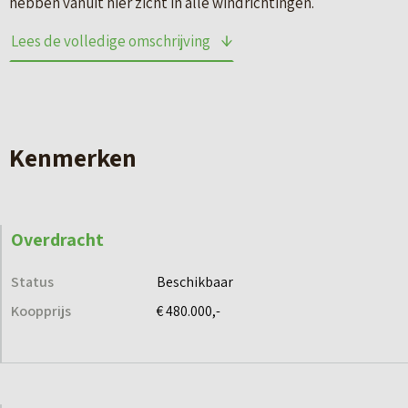
hebben vanuit hier zicht in alle windrichtingen.
Lees de volledige omschrijving
Centraal gelegen in Wetterstêd in de wijk Middelsee in
Leeuwarden, ontwaart De Floreen zich op de kade. Bootjes
varen langs en dobberen rond. Vanuit hier dient de vrijheid
van de natuur zich net zo gemakkelijk aan als de verleiding
Kenmerken
van de stad. Of ervaar het beste van deze twee werelden en
trek u terug op uw ruime privé terras, na een ommetje door
de lommerrijke buurt.
Overdracht
Gelegen aan de gelijknamige straat en de Middelseefeart
Status
Beschikbaar
vindt u De Floreen. Met een verhoogde majestueuze entree
Koopprijs
€ 480.000,-
aan het Wetterplein.
Tweede verdieping
Op zowel de eerste- als de tweede verdieping vindt u 6