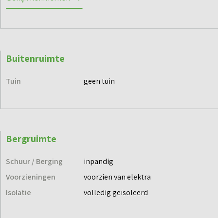
Parkeerplaats: P16
Berging: b16
Buitenruimte
Tuin
geen tuin
Bergruimte
Schuur / Berging
inpandig
Voorzieningen
voorzien van elektra
Isolatie
volledig geïsoleerd