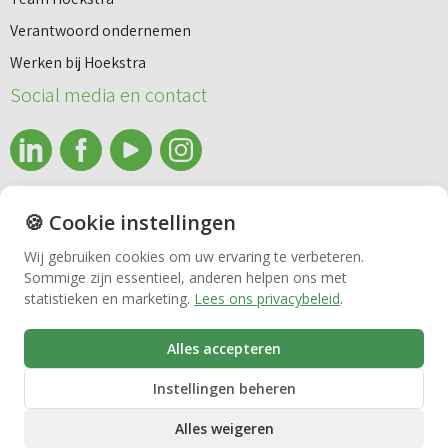
a
Makelaardij
i
Verantwoord ondernemen
r
e
Werken bij Hoekstra
h
Nieuwbouw
u
Social media en contact
u
w
u
b
Huren
r
o
e
info@makelaardijhoekstra.nl
u
🍪 Cookie instellingen
Bedrijfsmakelaardij
n
Alle contactgegevens
w
Wij gebruiken cookies om uw ervaring te verbeteren.
v
Sommige zijn essentieel, anderen helpen ons met
Bekijk de laatste nieuwsbrief van Makelaardij Hoekstra
h
Vastgoedbeheer
statistieken en marketing.
Lees ons privacybeleid
.
e
Inschrijven nieuwsbrief Makelaardij Hoekstra
u
r
i
Alles accepteren
VvE beheer
k
s
Instellingen beheren
o
Alles weigeren
o
Zorgwoningen