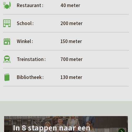
Restaurant :
40 meter
School :
200 meter
Winkel :
150 meter
Treinstation :
700 meter
Bibliotheek :
130 meter
L
In 8 stappen naar een
e