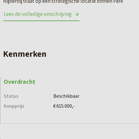
Nijderbij staat op een strategische locatie binnen Park
West. Het project is opgebouwd uit drie bouwdelen, die het
Lees de volledige omschrijving
karakter van de nieuwe woonwijk weerspiegelen: hoog,
stoer en groen. De toren is de beëindiging van de
bebouwing langs de kade en sluit door zijn hoogte aan op
Het Verlaat. De stoere kadewoningen maken deel uit van
Kenmerken
het nieuwe stadsfront aan het water: stevige blokken met
een eigen identiteit. De gestapelde stadswoningen zijn
gericht op de groene openbare parkruimte van Park West.
Overdracht
Een mix van 97 woningen
Status
Beschikbaar
Nijderbij is door de grote variatie aan woningtypen
Koopprijs
€ 615.000,-
interessant voor alle leefstijlen. Zo zijn bijvoorbeeld de
ruime kadewoningen met werkruimte, tuin en dakterras
ideaal voor gezinnen die in de stad willen blijven wonen. De
grote variatie aan appartementen met fantastisch uitzicht