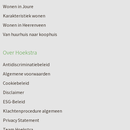
V
Wonen in Joure
t
a
Karakteristiek wonen
a
n
Wonen in Heerenveen
p
n
Van huurhuis naar koophuis
p
i
e
e
Over Hoekstra
n
u
n
Antidiscriminatiebeleid
w
a
Algemene voorwaarden
b
a
Cookiebeleid
o
r
Disclaimer
u
e
ESG-Beleid
w
e
Klachtenprocedure algemeen
n
n
Privacy Statement
a
n
Team Hoekstra