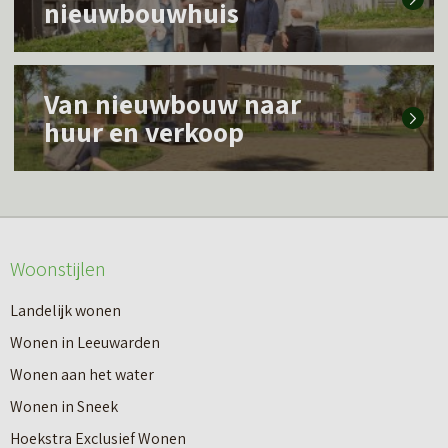
nieuwbouwhuis
e
s
L
m
Van nieuwbouw naar
e
e
huur en verkoop
e
e
s
r
m
o
e
v
Woonstijlen
e
e
r
Landelijk wonen
r
o
Wonen in Leeuwarden
I
v
Wonen aan het water
n
e
Wonen in Sneek
8
r
Hoekstra Exclusief Wonen
s