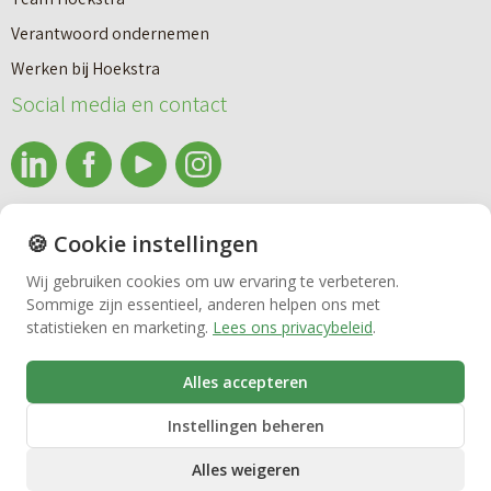
a
Makelaardij
i
Verantwoord ondernemen
r
e
Werken bij Hoekstra
h
Nieuwbouw
u
Social media en contact
u
w
u
b
Huren
r
o
e
info@makelaardijhoekstra.nl
u
🍪 Cookie instellingen
Bedrijfsmakelaardij
n
Alle contactgegevens
w
Wij gebruiken cookies om uw ervaring te verbeteren.
v
Sommige zijn essentieel, anderen helpen ons met
Bekijk de laatste nieuwsbrief van Makelaardij Hoekstra
h
Vastgoedbeheer
statistieken en marketing.
Lees ons privacybeleid
.
e
Inschrijven nieuwsbrief Makelaardij Hoekstra
u
r
i
Alles accepteren
VvE beheer
k
s
Instellingen beheren
o
Alles weigeren
o
Zorgwoningen