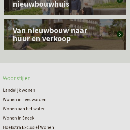
nieuwbouwhuis
e
s
L
m
Van nieuwbouw naar
e
e
huur en verkoop
e
e
s
r
m
o
e
v
Woonstijlen
e
e
r
Landelijk wonen
r
o
Wonen in Leeuwarden
I
v
Wonen aan het water
n
e
Wonen in Sneek
8
r
Hoekstra Exclusief Wonen
s