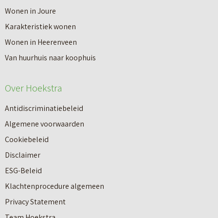
V
Wonen in Joure
t
a
Karakteristiek wonen
a
n
Wonen in Heerenveen
p
n
Van huurhuis naar koophuis
p
i
e
e
Over Hoekstra
n
u
n
Antidiscriminatiebeleid
w
a
Algemene voorwaarden
b
a
Cookiebeleid
o
r
Disclaimer
u
e
ESG-Beleid
w
e
Klachtenprocedure algemeen
n
n
Privacy Statement
a
n
Team Hoekstra