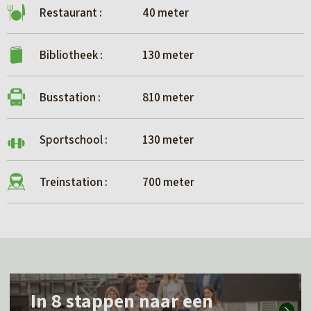
Restaurant :
40 meter
Bibliotheek :
130 meter
Busstation :
810 meter
Sportschool :
130 meter
Treinstation :
700 meter
L
In 8 stappen naar een
e