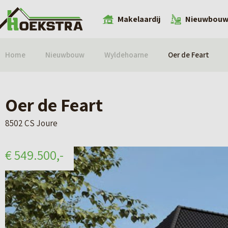
Makelaardij
Nieuwbou
Home
Nieuwbouw
Wyldehoarne
Oer de Feart
Oer de Feart
8502 CS Joure
€ 549.500,-