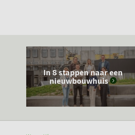
L
e
In 8 stappen naar een
e
nieuwbouwhuis
s
m
e
e
r
o