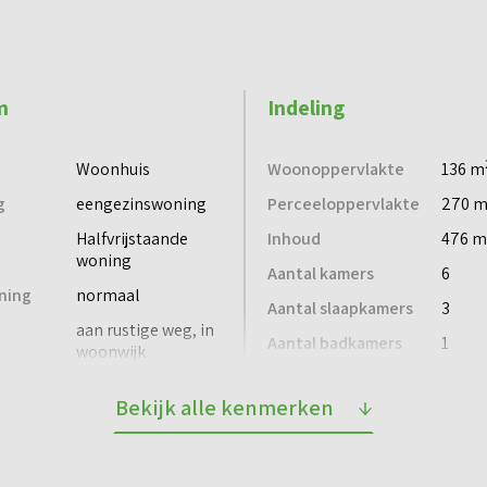
et eigentijdse wooncomfort. Ze zijn ruim van opzet en
m
Indeling
e met woonkamer en een open keuken. De woning is
Woonhuis
Woonoppervlakte
136 m
erdiepingen vind je drie slaapkamers, badkamer en een
g
eengezinswoning
Perceeloppervlakte
270 
werk)ruimte of hobby.
g
Halfvrijstaande
Inhoud
476 m
woning
Aantal kamers
6
ning
normaal
en en zijn daarmee voorbereid op de toekomst. Ze
Aantal slaapkamers
3
aan rustige weg, in
Aantal badkamers
1
woonwijk
Aantal verdiepingen
3
en (badkamer aanvullend met elektrische radiator)
Bekijk alle kenmerken
legenheid
Dak