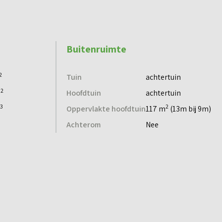
Buitenruimte
2
Tuin
achtertuin
2
m
Hoofdtuin
achtertuin
3
2
Oppervlakte hoofdtuin
117 m
(13m bij 9m)
Achterom
Nee
Voorzieningen