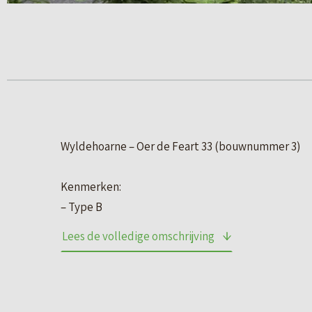
Wyldehoarne – Oer de Feart 33 (bouwnummer 3)
Kenmerken:
– Type B
– Woonoppervlakte van circa 136 m²
Lees de volledige omschrijving
– Kaveloppervlakte van circa 270 m²
Aan de noordoostkant van Joure wordt het nieuwb
onder andere 10 halfvrijstaande woningen beschikb