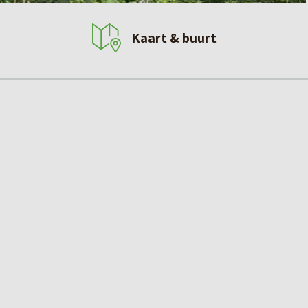
Kaart & buurt
ouwplan Wyldehoarne 4 gerealiseerd. In dit plan komen
aar, gelegen aan de Oer de Feart.