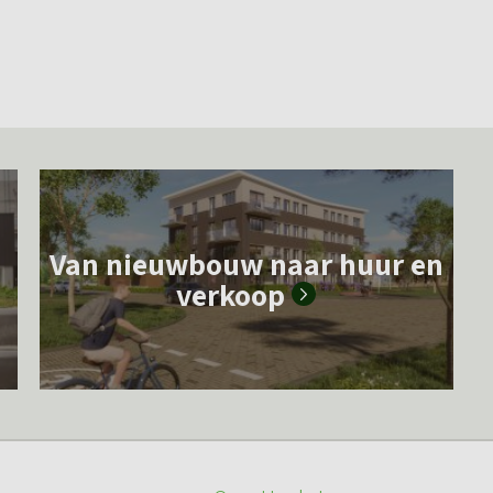
L
e
Van nieuwbouw naar huur en
e
verkoop
s
m
e
e
r
o