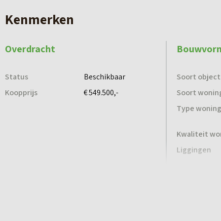
De woningen hebben een traditionele uitstraling m
Kenmerken
praktisch ingedeeld en met volop lichtinval.
Overdracht
Bouwvor
Indeling
Op de begane grond is er een prettige leefruimt
Status
Beschikbaar
Soort object
voorzien van een berging van circa 20 m². Op de v
Koopprijs
€ 549.500,-
Soort wonin
ruime zolder die mogelijkheden biedt voor extra (
Type wonin
Duurzaam en toekomstbestendig
Kwaliteit wo
De woningen worden gebouwd volgens de BENG-eis
Liggingen
worden voorzien van:
– Warmtepomp
– Vloerverwarming op begane grond en verdieping
– zonnepanelen
Bergruimte
Parkeerge
– Mechanische ventilatie