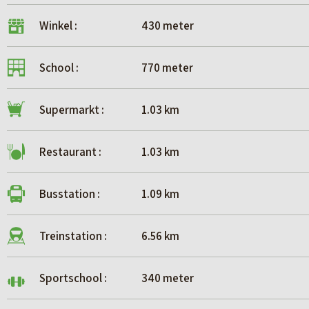
Winkel :
430 meter
School :
770 meter
Supermarkt :
1.03 km
Restaurant :
1.03 km
Busstation :
1.09 km
Treinstation :
6.56 km
Sportschool :
340 meter