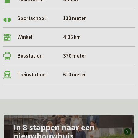
Sportschool :
130 meter
Winkel :
4.06 km
Busstation :
370 meter
Treinstation :
610 meter
L
In 8 stappen naar een
e
nieuwbouwhuis