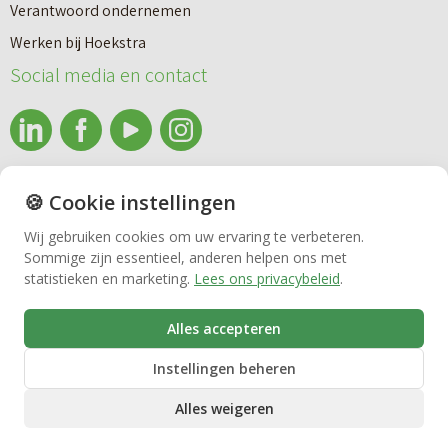
i
Verantwoord ondernemen
r
e
Werken bij Hoekstra
h
Nieuwbouw
u
Social media en contact
u
w
u
b
Huren
r
o
e
info@makelaardijhoekstra.nl
u
🍪 Cookie instellingen
Bedrijfsmakelaardij
n
Alle contactgegevens
w
Wij gebruiken cookies om uw ervaring te verbeteren.
v
Sommige zijn essentieel, anderen helpen ons met
Bekijk de laatste nieuwsbrief van Makelaardij Hoekstra
h
Vastgoedbeheer
statistieken en marketing.
Lees ons privacybeleid
.
e
Inschrijven nieuwsbrief Makelaardij Hoekstra
u
r
i
Alles accepteren
VvE beheer
k
s
Instellingen beheren
o
Alles weigeren
o
Zorgwoningen
p