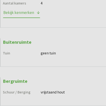
Een ideale kans voor wie royaal, comfortabel én
Aantal kamers
4
energiezuinig wil wonen op een prachtige locatie in
Bekijk kenmerken
Hurdegaryp.
Buitenruimte
Tuin
geen tuin
Bergruimte
Schuur / Berging
vrijstaand hout