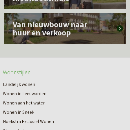
e
s
L
m
Van nieuwbouw naar
e
e
huur en verkoop
e
e
s
r
m
o
e
v
Woonstijlen
e
e
r
Landelijk wonen
r
o
Wonen in Leeuwarden
I
v
Wonen aan het water
n
e
Wonen in Sneek
8
r
Hoekstra Exclusief Wonen
s
V