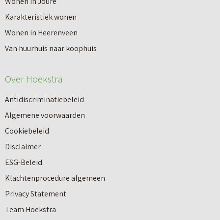
Wonen in Joure
t
a
Karakteristiek wonen
a
n
Wonen in Heerenveen
p
n
Van huurhuis naar koophuis
p
i
e
e
Over Hoekstra
n
u
n
Antidiscriminatiebeleid
w
a
Algemene voorwaarden
b
a
Cookiebeleid
o
r
Disclaimer
u
e
ESG-Beleid
w
e
Klachtenprocedure algemeen
n
n
Privacy Statement
a
n
Team Hoekstra
a
Makelaardij