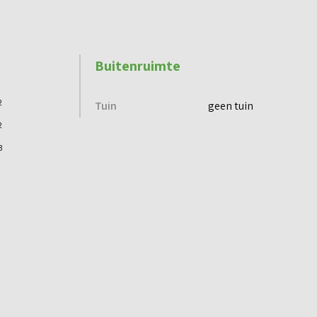
Buitenruimte
2
Tuin
geen tuin
2
3
Voorzieningen