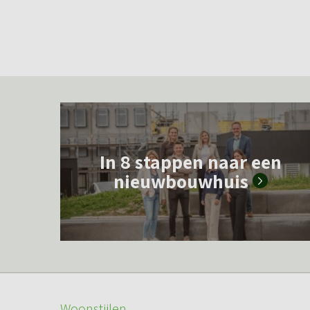
L
e
In 8 stappen naar een
e
nieuwbouwhuis
s
m
e
e
r
o
Woonstijlen