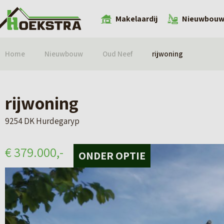
Makelaardij
Nieuwbou
Home
Nieuwbouw
Oud Neef
rijwoning
rijwoning
9254 DK Hurdegaryp
€ 379.000,-
ONDER OPTIE