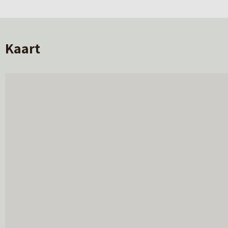
Schuur / Berging
vrijstaand hout
Garage
Kaart