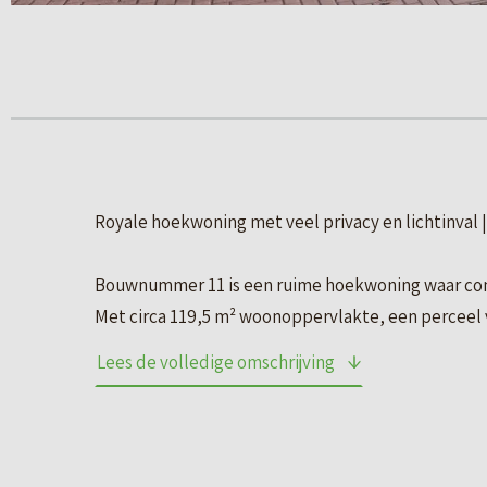
Royale hoekwoning met veel privacy en lichtinva
Bouwnummer 11 is een ruime hoekwoning waar comf
Met circa 119,5 m² woonoppervlakte, een perceel v
woning alles wat je zoekt in een moderne gezinsw
Lees de volledige omschrijving
Dankzij de hoekligging profiteer je hier van extra p
woning. De tuin op het oosten is een heerlijke pl