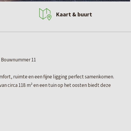
Kaart & buurt
l | Bouwnummer 11
ort, ruimte en een fijne ligging perfect samenkomen.
an circa 118 m² en een tuin op het oosten biedt deze
oning.
rivacy, meer buitenruimte en veel natuurlijk licht in de
ek om de dag ontspannen te beginnen in de ochtendzon.