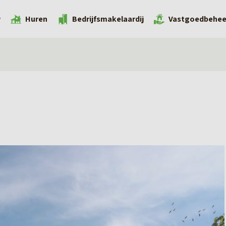
w
Huren
Bedrijfsmakelaardij
Vastgoedbehee