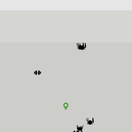
geen garage
Soort dak
zadel