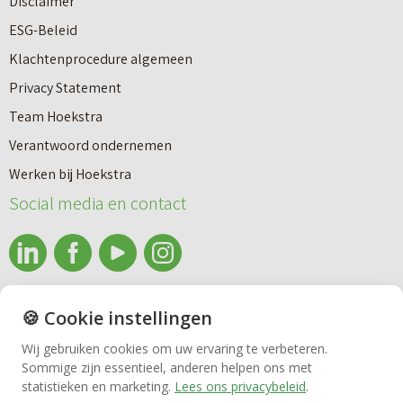
Disclaimer
u
e
ESG-Beleid
w
e
Klachtenprocedure algemeen
n
n
Privacy Statement
a
n
Team Hoekstra
a
Makelaardij
i
Verantwoord ondernemen
r
e
Werken bij Hoekstra
h
Nieuwbouw
u
Social media en contact
u
w
u
b
Huren
r
o
e
info@makelaardijhoekstra.nl
u
🍪 Cookie instellingen
Bedrijfsmakelaardij
n
Alle contactgegevens
w
Wij gebruiken cookies om uw ervaring te verbeteren.
v
Bekijk de laatste nieuwsbrief van Makelaardij Hoekstra
Sommige zijn essentieel, anderen helpen ons met
h
Vastgoedbeheer
statistieken en marketing.
Lees ons privacybeleid
.
e
Inschrijven nieuwsbrief Makelaardij Hoekstra
u