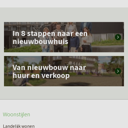
L
In 8 stappen naar een
e
nieuwbouwhuis
e
s
L
m
Van nieuwbouw naar
e
e
huur en verkoop
e
e
s
r
m
o
e
v
Woonstijlen
e
e
r
Landelijk wonen
r