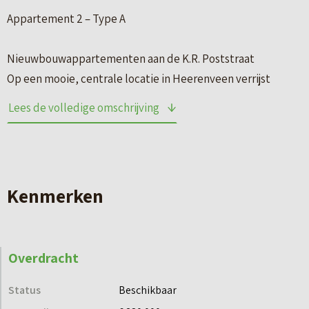
Appartement 2 – Type A
Nieuwbouwappartementen aan de K.R. Poststraat
Op een mooie, centrale locatie in Heerenveen verrijst
binnenkort een modern appartementencomplex met 18
Lees de volledige omschrijving
comfortabele nieuwbouwappartementen. De
appartementen zijn verdeeld over drie woonlagen en
bieden alles wat je mag verwachten van eigentijds
woongenot.
Kenmerken
Comfortabel wonen met alles binnen handbereik
Ieder appartement is slim en praktisch ingedeeld en
Overdracht
beschikt over:
– woonoppervlakte van circa 89 m²
Status
Beschikbaar
– gelegen op de begane grond