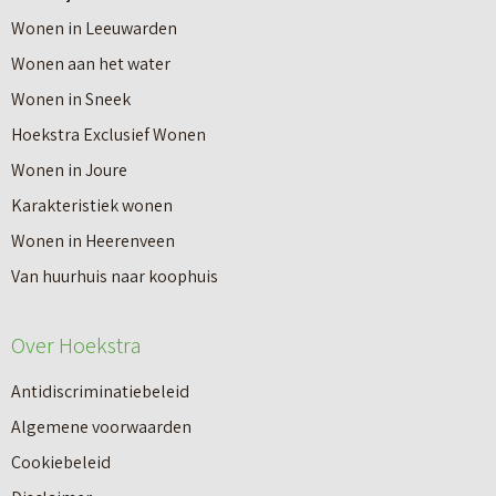
o
Wonen in Leeuwarden
I
v
Wonen aan het water
n
e
Wonen in Sneek
8
r
Hoekstra Exclusief Wonen
s
V
Wonen in Joure
t
a
Karakteristiek wonen
a
n
Wonen in Heerenveen
p
n
Van huurhuis naar koophuis
p
i
e
e
Over Hoekstra
n
u
n
Antidiscriminatiebeleid
w
a
Algemene voorwaarden
b
a
Cookiebeleid
o
r