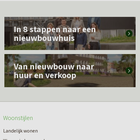
L
In 8 stappen naar een
e
nieuwbouwhuis
e
s
L
m
Van nieuwbouw naar
e
e
huur en verkoop
e
e
s
r
m
o
e
v
Woonstijlen
e
e
r
Landelijk wonen
r
o