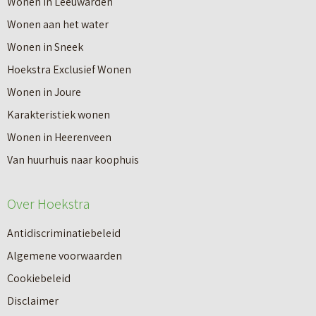
Wonen in Leeuwarden
I
v
Wonen aan het water
n
e
Wonen in Sneek
8
r
Hoekstra Exclusief Wonen
s
V
Wonen in Joure
t
a
Karakteristiek wonen
a
n
Wonen in Heerenveen
p
n
Van huurhuis naar koophuis
p
i
e
e
Over Hoekstra
n
u
n
Antidiscriminatiebeleid
w
a
Algemene voorwaarden
b
a
Cookiebeleid
o
r
Disclaimer
u