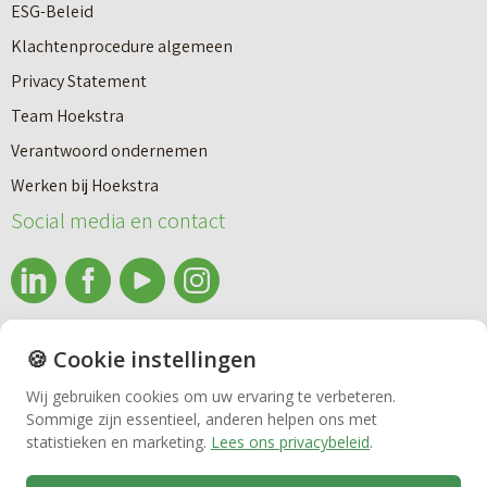
e
ESG-Beleid
w
e
Klachtenprocedure algemeen
n
n
Privacy Statement
a
n
Team Hoekstra
a
Makelaardij
i
Verantwoord ondernemen
r
e
Werken bij Hoekstra
h
Nieuwbouw
u
Social media en contact
u
w
u
b
Huren
r
o
e
info@makelaardijhoekstra.nl
u
🍪 Cookie instellingen
Bedrijfsmakelaardij
n
Alle contactgegevens
w
Wij gebruiken cookies om uw ervaring te verbeteren.
v
Sommige zijn essentieel, anderen helpen ons met
Bekijk de laatste nieuwsbrief van Makelaardij Hoekstra
h
Vastgoedbeheer
statistieken en marketing.
Lees ons privacybeleid
.
e
Inschrijven nieuwsbrief Makelaardij Hoekstra
u
r