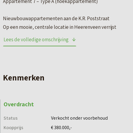
Appartement 7 – Type A (hoekappartement)
Nieuwbouwappartementen aan de K.R. Poststraat
Op een mooie, centrale locatie in Heerenveen verrijst
binnenkort een modern appartementencomplex met 18
Lees de volledige omschrijving
comfortabele nieuwbouwappartementen. De
appartementen zijn verdeeld over drie woonlagen en
bieden alles wat je mag verwachten van eigentijds
woongenot.
Kenmerken
Comfortabel wonen met alles binnen handbereik
Ieder appartement is slim en praktisch ingedeeld en
Overdracht
beschikt over:
– woonoppervlakte van crica 88 m²
Status
Verkocht onder voorbehoud
– gelegen op de eerste verdieping
Koopprijs
€ 380.000,-
– een lichte woonkamer met open keuken