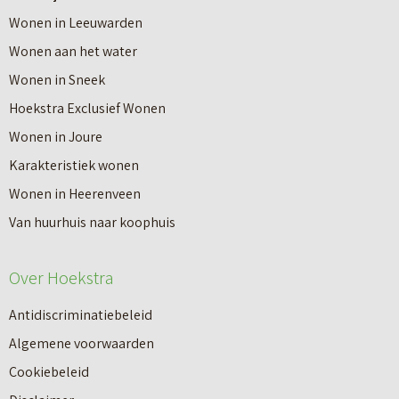
o
Wonen in Leeuwarden
I
v
Wonen aan het water
n
e
Wonen in Sneek
8
r
Hoekstra Exclusief Wonen
s
V
Wonen in Joure
t
a
Karakteristiek wonen
a
n
Wonen in Heerenveen
p
n
Van huurhuis naar koophuis
p
i
e
e
Over Hoekstra
n
u
n
Antidiscriminatiebeleid
w
a
Algemene voorwaarden
b
a
Cookiebeleid
o
r