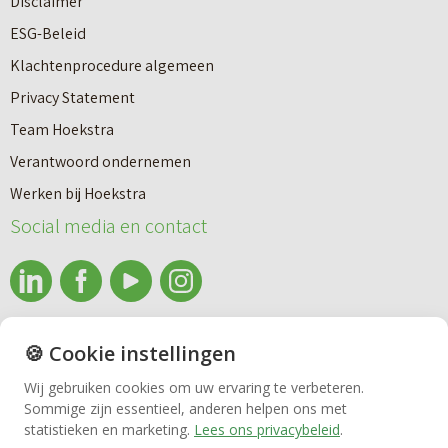
Disclaimer
u
e
ESG-Beleid
w
e
Klachtenprocedure algemeen
n
n
Privacy Statement
a
n
Team Hoekstra
a
Makelaardij
i
Verantwoord ondernemen
r
e
Werken bij Hoekstra
h
Nieuwbouw
u
Social media en contact
u
w
u
b
Huren
r
o
e
info@makelaardijhoekstra.nl
u
🍪 Cookie instellingen
Bedrijfsmakelaardij
n
Alle contactgegevens
w
Wij gebruiken cookies om uw ervaring te verbeteren.
v
Bekijk de laatste nieuwsbrief van Makelaardij Hoekstra
Sommige zijn essentieel, anderen helpen ons met
h
Vastgoedbeheer
statistieken en marketing.
Lees ons privacybeleid
.
e
Inschrijven nieuwsbrief Makelaardij Hoekstra
u