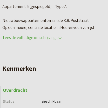
Appartement 5 (gespiegeld) – Type A
Nieuwbouwappartementen aan de K.R. Poststraat
Op een mooie, centrale locatie in Heerenveen verrijst
binnenkort een modern appartementencomplex met 18
Lees de volledige omschrijving
comfortabele nieuwbouwappartementen. De
appartementen zijn verdeeld over drie woonlagen en
bieden alles wat je mag verwachten van eigentijds
woongenot.
Kenmerken
Comfortabel wonen met alles binnen handbereik
Ieder appartement is slim en praktisch ingedeeld en
Overdracht
beschikt over:
– woonoppervlakte van circa 89 m²
Status
Beschikbaar
– gelegen op de begane grond