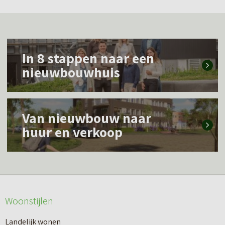
L
In 8 stappen naar een
e
nieuwbouwhuis
e
s
L
m
Van nieuwbouw naar
e
e
huur en verkoop
e
e
s
r
m
o
e
v
Woonstijlen
e
e
r
Landelijk wonen
r