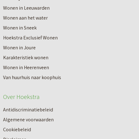
o
Wonen in Leeuwarden
I
v
Wonen aan het water
n
e
Wonen in Sneek
8
r
Hoekstra Exclusief Wonen
s
V
Wonen in Joure
t
a
Karakteristiek wonen
a
n
Wonen in Heerenveen
p
n
Van huurhuis naar koophuis
p
i
e
e
Over Hoekstra
n
u
n
Antidiscriminatiebeleid
w
a
Algemene voorwaarden
b
a
Cookiebeleid
o
r