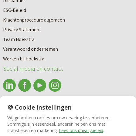
Disclaimer
u
e
ESG-Beleid
w
e
Klachtenprocedure algemeen
n
n
Privacy Statement
a
n
Team Hoekstra
a
Makelaardij
i
Verantwoord ondernemen
r
e
Werken bij Hoekstra
h
Nieuwbouw
u
Social media en contact
u
w
u
b
Huren
r
o
e
info@makelaardijhoekstra.nl
u
🍪 Cookie instellingen
Bedrijfsmakelaardij
n
Alle contactgegevens
w
Wij gebruiken cookies om uw ervaring te verbeteren.
v
Bekijk de laatste nieuwsbrief van Makelaardij Hoekstra
Sommige zijn essentieel, anderen helpen ons met
h
Vastgoedbeheer
statistieken en marketing.
Lees ons privacybeleid
.
e
Inschrijven nieuwsbrief Makelaardij Hoekstra
u