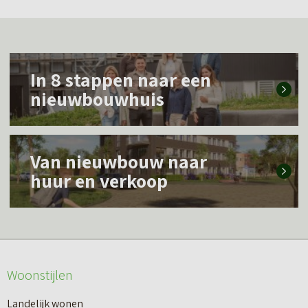
L
In 8 stappen naar een
e
nieuwbouwhuis
e
s
L
m
Van nieuwbouw naar
e
e
huur en verkoop
e
e
s
r
m
o
e
v
Woonstijlen
e
e
r
Landelijk wonen
r