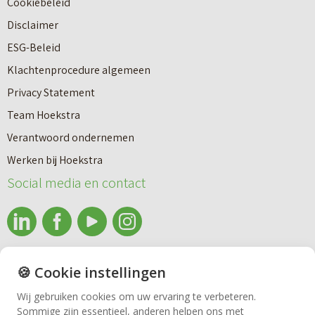
Cookiebeleid
o
r
Disclaimer
u
e
ESG-Beleid
w
e
Klachtenprocedure algemeen
n
n
Privacy Statement
a
n
Team Hoekstra
a
Makelaardij
i
Verantwoord ondernemen
r
e
Werken bij Hoekstra
h
Nieuwbouw
u
Social media en contact
u
w
u
b
Huren
r
o
e
info@makelaardijhoekstra.nl
u
🍪 Cookie instellingen
Bedrijfsmakelaardij
n
Alle contactgegevens
w
Wij gebruiken cookies om uw ervaring te verbeteren.
v
Sommige zijn essentieel, anderen helpen ons met
Bekijk de laatste nieuwsbrief van Makelaardij Hoekstra
h