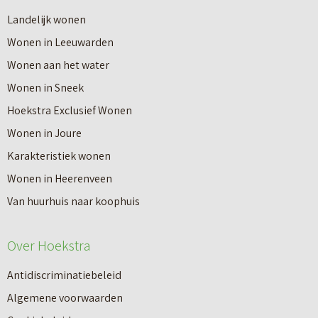
r
Landelijk wonen
r
o
Wonen in Leeuwarden
I
v
Wonen aan het water
n
e
Wonen in Sneek
8
r
Hoekstra Exclusief Wonen
s
V
Wonen in Joure
t
a
Karakteristiek wonen
a
n
Wonen in Heerenveen
p
n
Van huurhuis naar koophuis
p
i
e
e
Over Hoekstra
n
u
n
Antidiscriminatiebeleid
w
a
Algemene voorwaarden
b
a