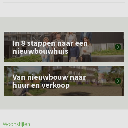
L
In 8 stappen naar een
e
nieuwbouwhuis
e
s
L
m
Van nieuwbouw naar
e
e
huur en verkoop
e
e
s
r
m
o
e
v
Woonstijlen
e
e