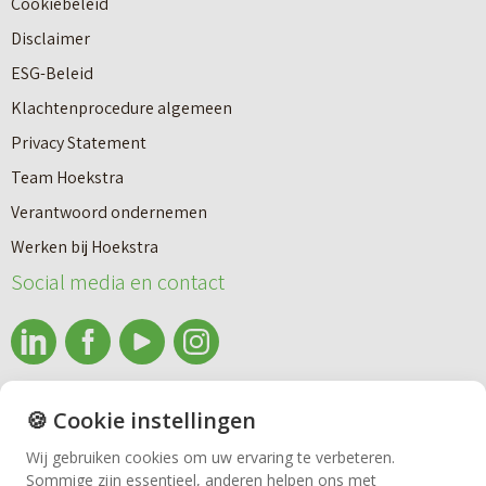
Cookiebeleid
o
r
Disclaimer
u
e
ESG-Beleid
w
e
Klachtenprocedure algemeen
n
n
Privacy Statement
a
n
Team Hoekstra
a
Makelaardij
i
Verantwoord ondernemen
r
e
Werken bij Hoekstra
h
Nieuwbouw
u
Social media en contact
u
w
u
b
Huren
r
o
e
info@makelaardijhoekstra.nl
u
🍪 Cookie instellingen
Bedrijfsmakelaardij
n
Alle contactgegevens
w
Wij gebruiken cookies om uw ervaring te verbeteren.
v
Sommige zijn essentieel, anderen helpen ons met
Bekijk de laatste nieuwsbrief van Makelaardij Hoekstra
h