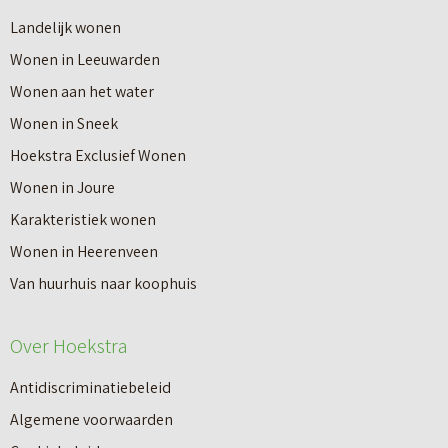
r
Landelijk wonen
r
o
Wonen in Leeuwarden
I
v
Wonen aan het water
n
e
Wonen in Sneek
8
r
Hoekstra Exclusief Wonen
s
V
Wonen in Joure
t
a
Karakteristiek wonen
a
n
Wonen in Heerenveen
p
n
Van huurhuis naar koophuis
p
i
e
e
Over Hoekstra
n
u
n
Antidiscriminatiebeleid
w
a
Algemene voorwaarden
b
a