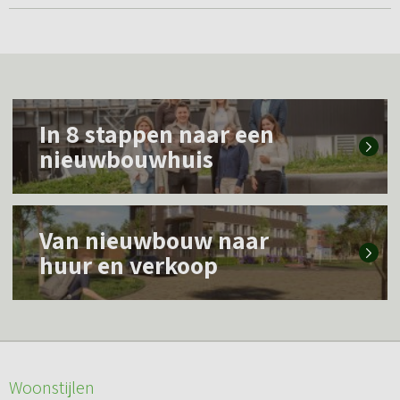
L
In 8 stappen naar een
e
nieuwbouwhuis
e
s
L
m
Van nieuwbouw naar
e
e
huur en verkoop
e
e
s
r
m
o
e
v
Woonstijlen
e
e