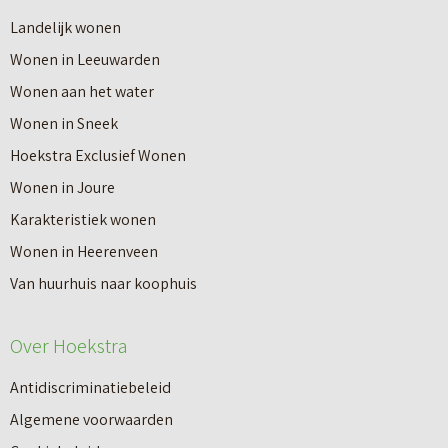
r
Landelijk wonen
r
o
Wonen in Leeuwarden
I
v
Wonen aan het water
n
e
Wonen in Sneek
8
r
Hoekstra Exclusief Wonen
s
V
Wonen in Joure
t
a
Karakteristiek wonen
a
n
Wonen in Heerenveen
p
n
Van huurhuis naar koophuis
p
i
e
e
Over Hoekstra
n
u
n
Antidiscriminatiebeleid
w
a
Algemene voorwaarden
b
a