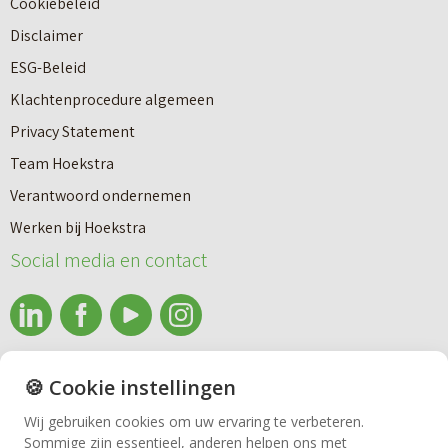
Cookiebeleid
o
r
Disclaimer
u
e
ESG-Beleid
w
e
Klachtenprocedure algemeen
n
n
Privacy Statement
a
n
Team Hoekstra
a
Makelaardij
i
Verantwoord ondernemen
r
e
Werken bij Hoekstra
h
Nieuwbouw
u
Social media en contact
u
w
u
b
Huren
r
o
e
info@makelaardijhoekstra.nl
u
🍪 Cookie instellingen
Bedrijfsmakelaardij
n
Alle contactgegevens
w
Wij gebruiken cookies om uw ervaring te verbeteren.
v
Sommige zijn essentieel, anderen helpen ons met
Bekijk de laatste nieuwsbrief van Makelaardij Hoekstra
h