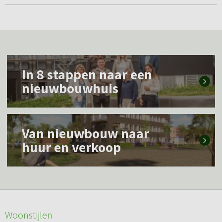
L
In 8 stappen naar een
e
nieuwbouwhuis
e
s
L
m
Van nieuwbouw naar
e
e
huur en verkoop
e
e
s
r
m
o
e
v
Woonstijlen
e
e