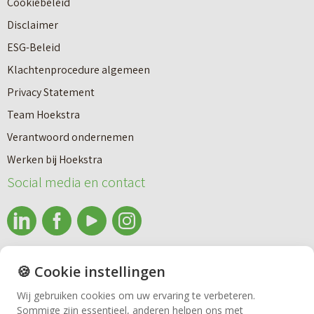
Cookiebeleid
o
r
Disclaimer
u
e
ESG-Beleid
w
e
Klachtenprocedure algemeen
n
n
Privacy Statement
a
n
Team Hoekstra
a
Makelaardij
i
Verantwoord ondernemen
r
e
Werken bij Hoekstra
h
Nieuwbouw
u
Social media en contact
u
w
u
b
Huren
r
o
e
info@makelaardijhoekstra.nl
u
🍪 Cookie instellingen
Bedrijfsmakelaardij
n
Alle contactgegevens
w
Wij gebruiken cookies om uw ervaring te verbeteren.
v
Sommige zijn essentieel, anderen helpen ons met
Bekijk de laatste nieuwsbrief van Makelaardij Hoekstra
h