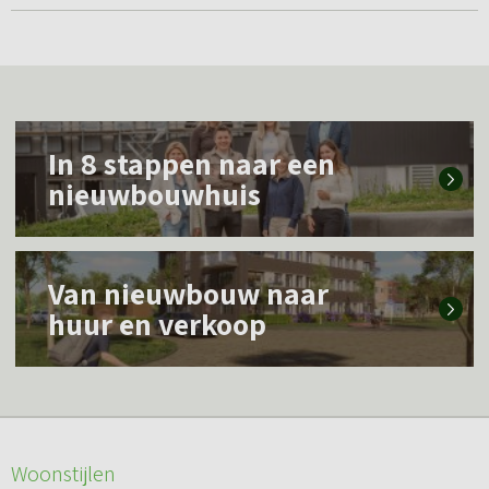
L
In 8 stappen naar een
e
nieuwbouwhuis
e
s
L
m
Van nieuwbouw naar
e
e
huur en verkoop
e
e
s
r
m
o
e
v
Woonstijlen
e
e