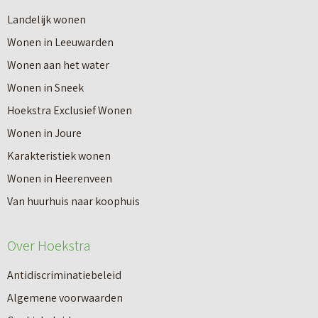
r
Landelijk wonen
r
o
Wonen in Leeuwarden
I
v
Wonen aan het water
n
e
Wonen in Sneek
8
r
Hoekstra Exclusief Wonen
s
V
Wonen in Joure
t
a
Karakteristiek wonen
a
n
Wonen in Heerenveen
p
n
Van huurhuis naar koophuis
p
i
e
e
Over Hoekstra
n
u
n
Antidiscriminatiebeleid
w
a
Algemene voorwaarden
b
a