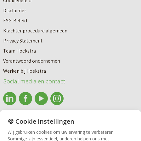
Cookiebeleid
o
r
Disclaimer
u
e
ESG-Beleid
w
e
Klachtenprocedure algemeen
n
n
Privacy Statement
a
n
Team Hoekstra
a
Makelaardij
i
Verantwoord ondernemen
r
e
Werken bij Hoekstra
h
Nieuwbouw
u
Social media en contact
u
w
u
b
Huren
r
o
e
info@makelaardijhoekstra.nl
u
🍪 Cookie instellingen
Bedrijfsmakelaardij
n
Alle contactgegevens
w
Wij gebruiken cookies om uw ervaring te verbeteren.
v
Sommige zijn essentieel, anderen helpen ons met
Bekijk de laatste nieuwsbrief van Makelaardij Hoekstra
h