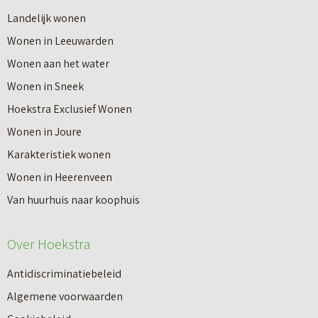
r
Landelijk wonen
r
o
Wonen in Leeuwarden
I
v
Wonen aan het water
n
e
Wonen in Sneek
8
r
Hoekstra Exclusief Wonen
s
V
Wonen in Joure
t
a
Karakteristiek wonen
a
n
Wonen in Heerenveen
p
n
Van huurhuis naar koophuis
p
i
e
e
Over Hoekstra
n
u
n
Antidiscriminatiebeleid
w
a
Algemene voorwaarden
b
a