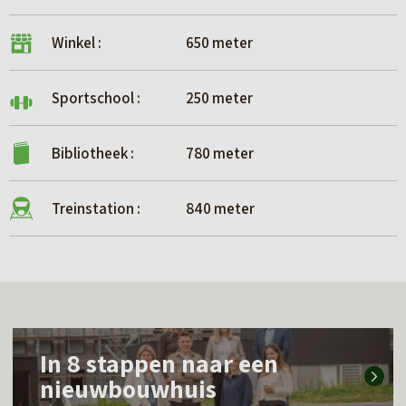
Winkel :
650 meter
Sportschool :
250 meter
Bibliotheek :
780 meter
Treinstation :
840 meter
L
In 8 stappen naar een
e
nieuwbouwhuis
e