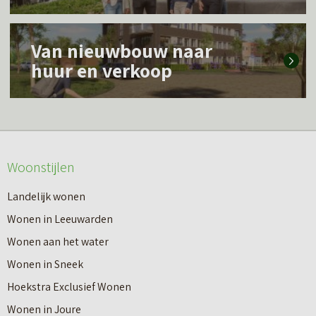
s
L
m
Van nieuwbouw naar
e
e
huur en verkoop
e
e
s
r
m
o
e
v
Woonstijlen
e
e
r
Landelijk wonen
r
o
Wonen in Leeuwarden
I
v
Wonen aan het water
n
e
Wonen in Sneek
8
r
Hoekstra Exclusief Wonen
s
V
Wonen in Joure
t