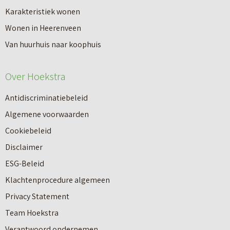
a
Karakteristiek wonen
a
n
Wonen in Heerenveen
p
n
Van huurhuis naar koophuis
p
i
e
e
Over Hoekstra
n
u
n
Antidiscriminatiebeleid
w
a
Algemene voorwaarden
b
a
Cookiebeleid
o
r
Disclaimer
u
e
ESG-Beleid
w
e
Klachtenprocedure algemeen
n
n
Privacy Statement
a
n
Team Hoekstra
a
Makelaardij
i
Verantwoord ondernemen