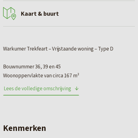
Kaart & buurt
Warkumer Trekfeart – Vrijstaande woning – Type D
Bouwnummer 36, 39 en 45
Woonoppervlakte van circa 167 m²
Kaveloppervlakte van circa 654 m²
Lees de volledige omschrijving
Aangebouwde berging van circa 21 m²
Tuin gelegen op het zuidwesten
Droom jij van comfortabel en royaal wonen aan open
Kenmerken
vaarwater? In een huis dat klaar is voor de duurzame