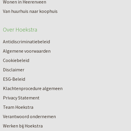
n
Wonen in Heerenveen
p
n
Van huurhuis naar koophuis
p
i
e
e
Over Hoekstra
n
u
n
Antidiscriminatiebeleid
w
a
Algemene voorwaarden
b
a
Cookiebeleid
o
r
Disclaimer
u
e
ESG-Beleid
w
e
Klachtenprocedure algemeen
n
n
Privacy Statement
a
n
Team Hoekstra
a
Makelaardij
i
Verantwoord ondernemen
r
e
Werken bij Hoekstra