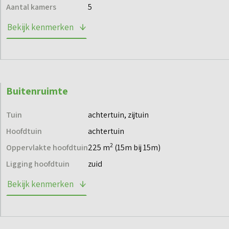
Aantal kamers
5
Neem contact met ons op voor meer informatie of neem
Bekijk kenmerken
een kijkje op de projectwebsite.
Buitenruimte
Tuin
achtertuin, zijtuin
Hoofdtuin
achtertuin
2
Oppervlakte hoofdtuin
225 m
(15m bij 15m)
Ligging hoofdtuin
zuid
Bekijk kenmerken