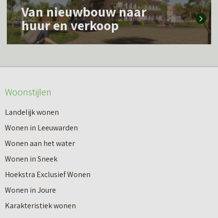
L
m
Van nieuwbouw naar
e
e
huur en verkoop
e
e
s
r
m
o
e
v
Woonstijlen
e
e
r
Landelijk wonen
r
o
Wonen in Leeuwarden
I
v
Wonen aan het water
n
e
Wonen in Sneek
8
r
Hoekstra Exclusief Wonen
s
V
Wonen in Joure
t
a
Karakteristiek wonen
a