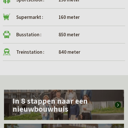
Supermarkt :
160 meter
Busstation :
850 meter
Treinstation :
840 meter
L
In 8 stappen naar een
e
nieuwbouwhuis
e
s