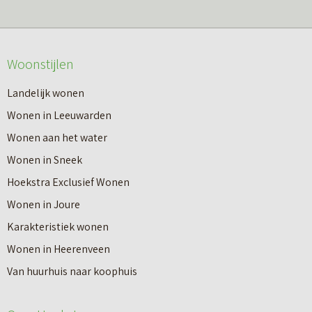
r
m
o
e
v
Woonstijlen
e
e
r
Landelijk wonen
r
o
Wonen in Leeuwarden
I
v
Wonen aan het water
n
e
Wonen in Sneek
8
r
Hoekstra Exclusief Wonen
s
V
Wonen in Joure
t
a
Karakteristiek wonen
a
n
Wonen in Heerenveen
p
n
Van huurhuis naar koophuis
p
i
e
e