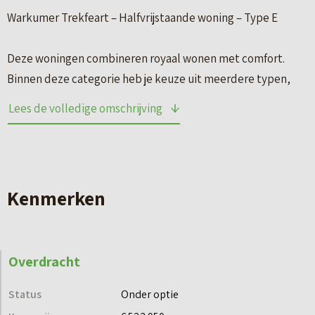
Warkumer Trekfeart – Halfvrijstaande woning – Type E
Deze woningen combineren royaal wonen met comfort.
Binnen deze categorie heb je keuze uit meerdere typen,
elk met een eigen indeling en uitstraling.
Lees de volledige omschrijving
Type E
Bouwnummers 40, 41, 52 en 53
Gebruiksoppervlakte: circa 142 m²
Kenmerken
Perceel: circa 384 m²
Tuin gelegen op het zuiden
Aangebouwde berging van circa 19 m²
Overdracht
Droom jij van comfortabel en royaal wonen aan open
Status
Onder optie
vaarwater? In een huis dat klaar is voor de duurzame