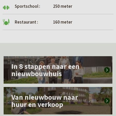
Sportschool :
250 meter
Restaurant :
160 meter
L
In 8 stappen naar een
e
nieuwbouwhuis
e
s
L
m
Van nieuwbouw naar
e
e
huur en verkoop
e
e
s