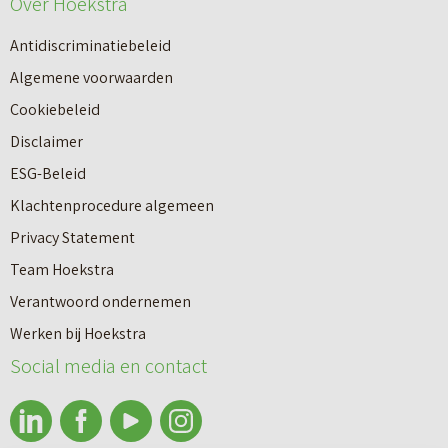
Over Hoekstra
n
u
n
Antidiscriminatiebeleid
w
a
Algemene voorwaarden
b
a
Cookiebeleid
o
r
Disclaimer
u
e
ESG-Beleid
w
e
Klachtenprocedure algemeen
n
n
Privacy Statement
a
n
Team Hoekstra
a
Makelaardij
i
Verantwoord ondernemen
r
e
Werken bij Hoekstra
h
Nieuwbouw
u
Social media en contact
u
w
u
b
Huren
r