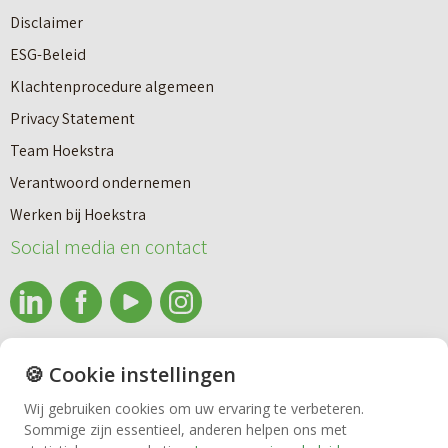
o
r
Disclaimer
u
e
ESG-Beleid
w
e
Klachtenprocedure algemeen
n
n
Privacy Statement
a
n
Team Hoekstra
a
Makelaardij
i
Verantwoord ondernemen
r
e
Werken bij Hoekstra
h
Nieuwbouw
u
Social media en contact
u
w
u
b
Huren
r
o
e
info@makelaardijhoekstra.nl
u
🍪 Cookie instellingen
Bedrijfsmakelaardij
n
Alle contactgegevens
w
Wij gebruiken cookies om uw ervaring te verbeteren.
v
Sommige zijn essentieel, anderen helpen ons met
Bekijk de laatste nieuwsbrief van Makelaardij Hoekstra
h