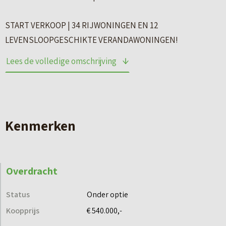
START VERKOOP | 34 RIJWONINGEN EN 12
LEVENSLOOPGESCHIKTE VERANDAWONINGEN!
Lees de volledige omschrijving
– Zaterdag 24 mei van 11:00 tot 13.00 uur
– Bouwlocatie: De Wetterwille 68, Drachten
Heb je belangstelling in één van de woningen? Schrijf je dan
Kenmerken
in via het digitale inschrijfformulier op nij-wenwille.nl.
De inschrijfperiode loopt van zaterdag 24 mei 2025 t/m
dinsdag 3 juni 2025.
Overdracht
Nog even en dan is het zover. Op zaterdag 24 mei start de
Status
Onder optie
verkoop van rijwoningen en levensloopgeschikte
Koopprijs
€ 540.000,-
verandawoningen in nieuwbouwproject Nij Wenwille in