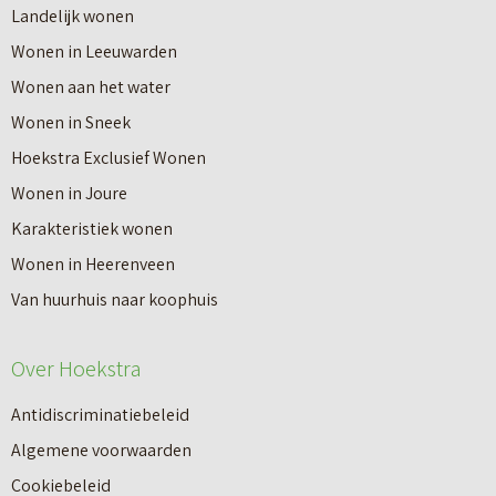
r
Landelijk wonen
r
o
Wonen in Leeuwarden
I
v
Wonen aan het water
n
e
Wonen in Sneek
8
r
Hoekstra Exclusief Wonen
s
V
Wonen in Joure
t
a
Karakteristiek wonen
a
n
Wonen in Heerenveen
p
n
Van huurhuis naar koophuis
p
i
e
e
Over Hoekstra
n
u
n
Antidiscriminatiebeleid
w
a
Algemene voorwaarden
b
a
Cookiebeleid