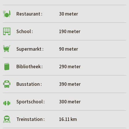
terwijl deze volgens de NEN2580 niet als woonoppervlak
zijn aan te merken. Afhankelijk van de mogelijkheden kunt u
Restaurant :
30 meter
bijvoorbeeld voor een bergzolder een dakraam toepassen,
waardoor deze ruimte eventueel alsnog als woonoppervlak
School :
190 meter
kan worden gerekend. Vraag de makelaar voor meer
informatie en eventuele mogelijkheden.
Supermarkt :
90 meter
Bibliotheek :
290 meter
Busstation :
390 meter
Sportschool :
300 meter
Treinstation :
16.11 km