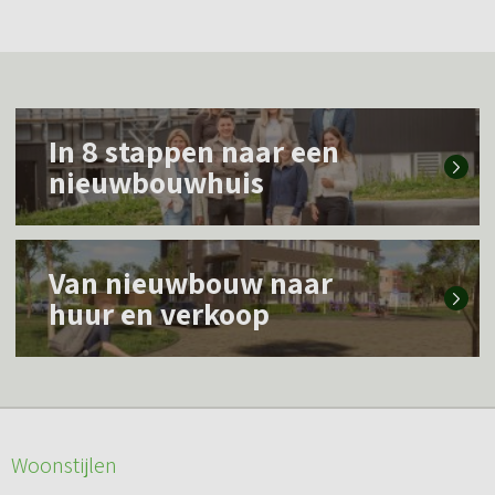
L
In 8 stappen naar een
e
nieuwbouwhuis
e
s
L
m
Van nieuwbouw naar
e
e
huur en verkoop
e
e
s
r
m
o
e
v
Woonstijlen
e
e