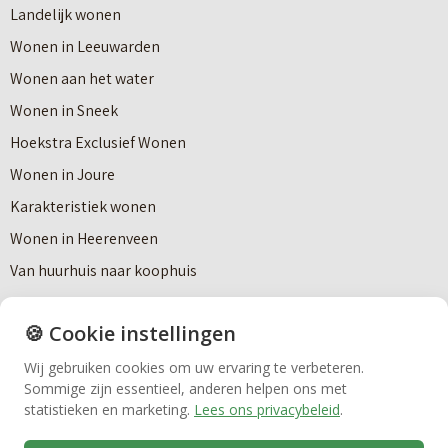
r
Landelijk wonen
r
o
Wonen in Leeuwarden
I
v
Wonen aan het water
n
e
Wonen in Sneek
8
Makelaardij
r
Hoekstra Exclusief Wonen
s
V
Wonen in Joure
t
Nieuwbouw
a
Karakteristiek wonen
a
n
Wonen in Heerenveen
p
n
Huren
Van huurhuis naar koophuis
p
i
e
e
🍪 Cookie instellingen
Over Hoekstra
n
Bedrijfsmakelaardij
u
Wij gebruiken cookies om uw ervaring te verbeteren.
n
Antidiscriminatiebeleid
Sommige zijn essentieel, anderen helpen ons met
w
a
Algemene voorwaarden
Vastgoedbeheer
statistieken en marketing.
Lees ons privacybeleid
.
b
a
Cookiebeleid