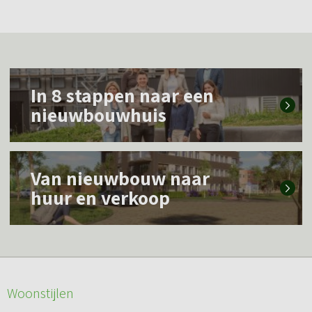
L
In 8 stappen naar een
e
nieuwbouwhuis
e
s
L
m
Van nieuwbouw naar
e
e
huur en verkoop
e
e
s
r
m
o
e
v
Woonstijlen
e
e