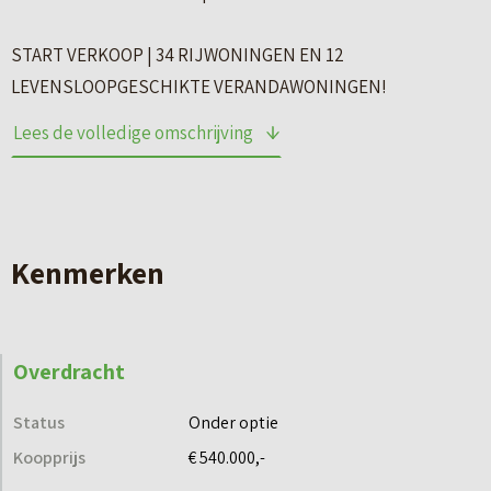
START VERKOOP | 34 RIJWONINGEN EN 12
LEVENSLOOPGESCHIKTE VERANDAWONINGEN!
Lees de volledige omschrijving
– Zaterdag 24 mei van 11:00 tot 13.00 uur
– Bouwlocatie: De Wetterwille 68, Drachten
Heb je belangstelling in één van de woningen? Schrijf je dan
Kenmerken
in via het digitale inschrijfformulier op nij-wenwille.nl.
De inschrijfperiode loopt van zaterdag 24 mei 2025 t/m
dinsdag 3 juni 2025.
Overdracht
Nog even en dan is het zover. Op zaterdag 24 mei start de
Status
Onder optie
verkoop van rijwoningen en levensloopgeschikte
Koopprijs
€ 540.000,-
verandawoningen in nieuwbouwproject Nij Wenwille in