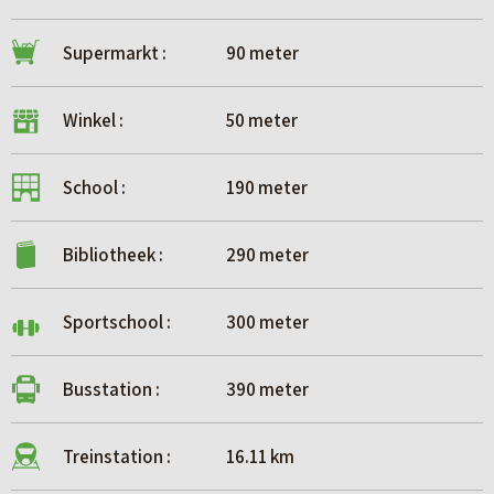
terwijl deze volgens de NEN2580 niet als woonoppervlak
zijn aan te merken. Afhankelijk van de mogelijkheden kunt u
Supermarkt :
90 meter
bijvoorbeeld voor een bergzolder een dakraam toepassen,
waardoor deze ruimte eventueel alsnog als woonoppervlak
Winkel :
50 meter
kan worden gerekend. Vraag de makelaar voor meer
informatie en eventuele mogelijkheden.
School :
190 meter
Bibliotheek :
290 meter
Sportschool :
300 meter
Busstation :
390 meter
Treinstation :
16.11 km