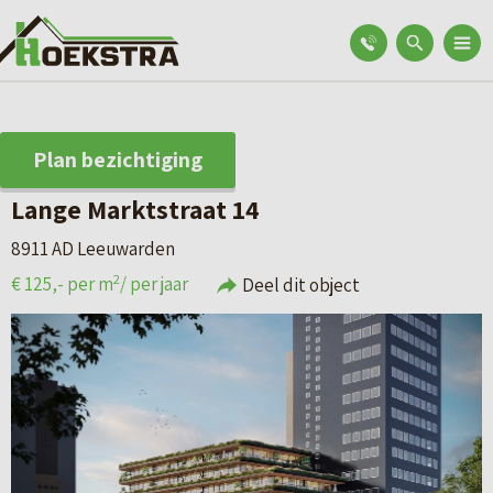
Plan bezichtiging
Lange Marktstraat 14
8911 AD Leeuwarden
2
€ 125,- per m
/ per jaar
Deel dit object