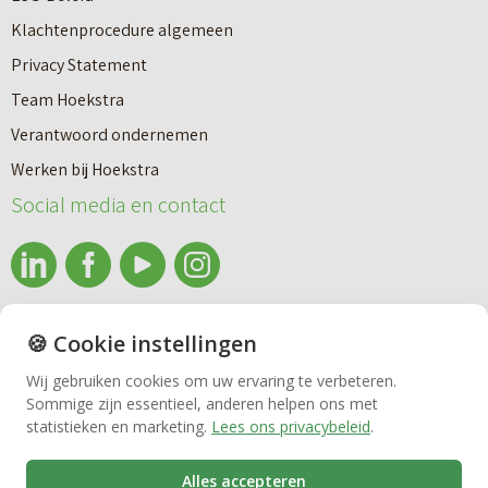
e
d
x
Klachtenprocedure algemeen
l
k
e
Privacy Statement
a
o
r
Team Hoekstra
a
p
Makelaardij
e
Verantwoord ondernemen
r
e
n
Werken bij Hoekstra
s
n
?
Nieuwbouw
Social media en contact
|
o
D
f
Huren
é
h
b
u
info@makelaardijhoekstra.nl
🍪 Cookie instellingen
Bedrijfsmakelaardij
e
r
Alle contactgegevens
Wij gebruiken cookies om uw ervaring te verbeteren.
d
e
Bekijk de laatste nieuwsbrief van Makelaardij Hoekstra
Sommige zijn essentieel, anderen helpen ons met
r
Vastgoedbeheer
statistieken en marketing.
Lees ons privacybeleid
.
n
Inschrijven nieuwsbrief Makelaardij Hoekstra
i
Alles accepteren