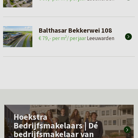
Balthasar Bekkerwei 108
2
€ 79,- per m
/ per jaar
Leeuwarden
L
Hoekstra
e
Bedrijfsmakelaars | Dé
e
bedrijfsmakelaar van