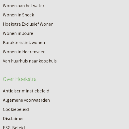
t
v
B
Wonen aan het water
r
e
e
Wonen in Sneek
a
r
d
Hoekstra Exclusief Wonen
B
B
r
Wonen in Joure
e
e
i
Karakteristiek wonen
d
d
j
Wonen in Heerenveen
r
r
f
Van huurhuis naar koophuis
i
i
s
j
j
Over Hoekstra
p
f
f
a
Antidiscriminatiebeleid
s
s
n
Algemene voorwaarden
m
p
d
Cookiebeleid
a
a
t
Disclaimer
k
n
a
ESG-Beleid