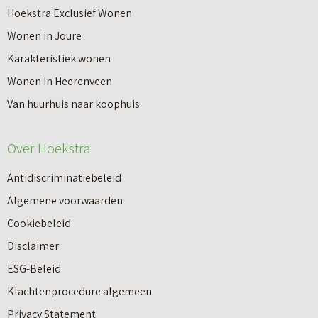
r
a
Hoekstra Exclusief Wonen
t
J
t
Wonen in Joure
e
o
i
Karakteristiek wonen
e
u
s
Wonen in Heerenveen
n
w
W
Van huurhuis naar koophuis
a
w
a
a
o
Over Hoekstra
a
n
n
r
k
Antidiscriminatiebeleid
i
d
o
Algemene voorwaarden
n
e
o
Cookiebeleid
g
b
p
Disclaimer
m
e
m
ESG-Beleid
e
p
a
Klachtenprocedure algemeen
t
a
k
Privacy Statement