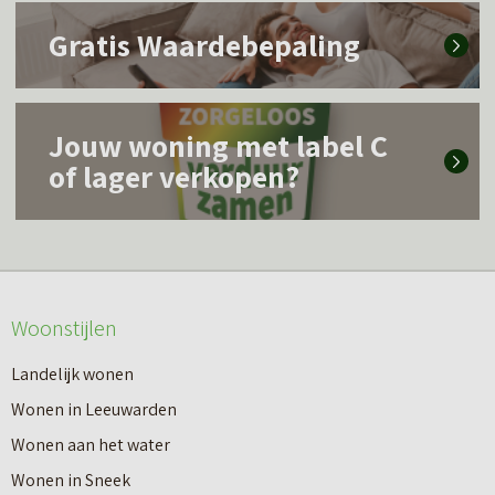
L
m
Gratis Waardebepaling
e
e
e
e
L
s
r
Jouw woning met label C
e
m
of lager verkopen?
o
e
e
v
s
e
e
m
r
r
e
o
W
Woonstijlen
e
v
a
r
e
Landelijk wonen
t
o
r
Wonen in Leeuwarden
d
v
G
Wonen aan het water
o
e
r
Wonen in Sneek
e