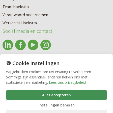
l
l
e
Team Hoekstra
a
Makelaardij
i
l
Verantwoord ondernemen
b
n
a
Werken bij Hoekstra
e
g
Nieuwbouw
Social media en contact
a
l
r
C
Huren
?
o
f
info@makelaardijhoekstra.nl
🍪 Cookie instellingen
Bedrijfsmakelaardij
l
Alle contactgegevens
Wij gebruiken cookies om uw ervaring te verbeteren.
a
Sommige zijn essentieel, anderen helpen ons met
Bekijk de laatste nieuwsbrief van Makelaardij Hoekstra
Vastgoedbeheer
statistieken en marketing.
Lees ons privacybeleid
.
g
Inschrijven nieuwsbrief Makelaardij Hoekstra
e
Alles accepteren
VvE beheer
r
Instellingen beheren
v