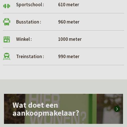
Sportschool :
610 meter
Busstation :
960 meter
Winkel :
1000 meter
Treinstation :
990 meter
L
Wat doet een
e
aankoopmakelaar?
e
s