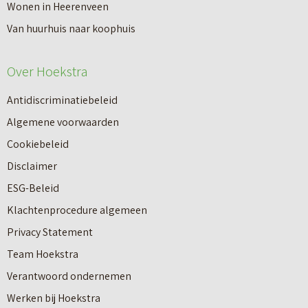
u
s
Wonen in Heerenveen
n
w
W
Van huurhuis naar koophuis
a
w
a
a
o
Over Hoekstra
a
n
n
r
k
Antidiscriminatiebeleid
i
d
o
Algemene voorwaarden
n
e
o
Cookiebeleid
g
b
p
Disclaimer
m
e
m
ESG-Beleid
e
p
a
Klachtenprocedure algemeen
t
a
k
Privacy Statement
Makelaardij
l
l
e
Team Hoekstra
a
i
l
Verantwoord ondernemen
Nieuwbouw
b
n
a
Werken bij Hoekstra