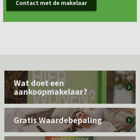
Contact met de makelaar
L
Wat doet een
e
aankoopmakelaar?
e
s
L
m
Gratis Waardebepaling
e
e
e
e