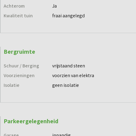
rust, karakter, ruimte en water. Kom kijken en laat je
Achterom
Ja
verrassen door dit bijzondere stukje Friesland.
Kwaliteit tuin
fraai aangelegd
Dit bijzondere object, vraagt om bijzondere aandacht.
Daarom bieden wij deze woning te koop aan onder ons label
‘Exclusief Wonen’.
Bergruimte
Schuur / Berging
vrijstaand steen
Voorzieningen
voorzien van elektra
Isolatie
geen isolatie
Parkeergelegenheid
Garage
inpandig