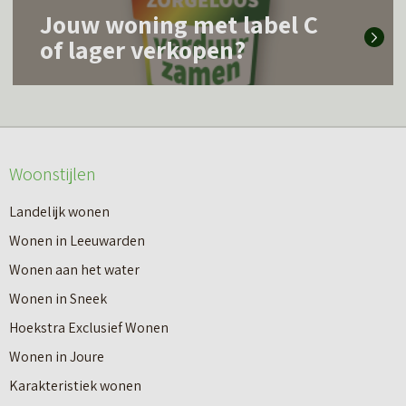
L
s
r
Jouw woning met label C
e
m
of lager verkopen?
o
e
e
v
s
e
e
m
r
r
e
o
W
Woonstijlen
e
v
a
r
e
Landelijk wonen
t
o
r
Wonen in Leeuwarden
d
v
G
Wonen aan het water
o
e
r
Wonen in Sneek
e
r
a
Hoekstra Exclusief Wonen
t
J
t
Wonen in Joure
e
o
i
Karakteristiek wonen
e