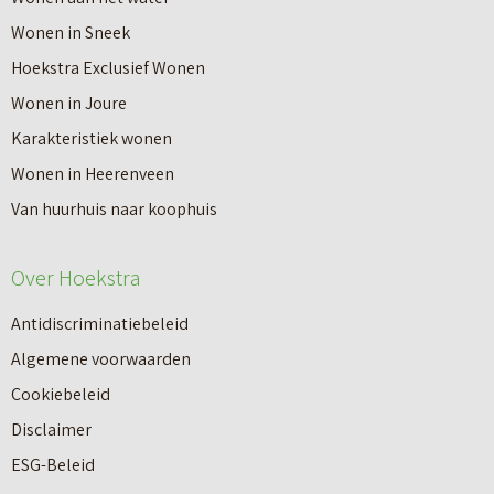
o
e
r
Wonen in Sneek
e
r
a
Hoekstra Exclusief Wonen
t
J
t
Wonen in Joure
e
o
i
Karakteristiek wonen
e
u
s
Wonen in Heerenveen
n
w
W
Van huurhuis naar koophuis
a
w
a
a
o
Over Hoekstra
a
n
n
r
k
Antidiscriminatiebeleid
i
d
o
Algemene voorwaarden
n
e
o
Cookiebeleid
g
b
p
Disclaimer
m
e
m
ESG-Beleid
e
p