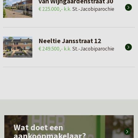
van Wijngaardenstraat 30
€ 225.000,- k.k.
St.-Jacobiparochie
Neeltie Jansstraat 12
€ 249.500,- k.k.
St.-Jacobiparochie
L
Wat doet een
e
aankoopmakelaar?