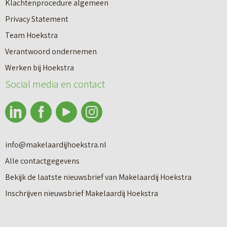
a
Klachtenprocedure algemeen
t
a
k
Privacy Statement
l
l
e
Team Hoekstra
a
i
l
Verantwoord ondernemen
b
n
a
Werken bij Hoekstra
e
g
Social media en contact
a
l
r
C
?
o
f
info@makelaardijhoekstra.nl
l
Alle contactgegevens
Makelaardij
a
Bekijk de laatste nieuwsbrief van Makelaardij Hoekstra
g
Inschrijven nieuwsbrief Makelaardij Hoekstra
Nieuwbouw
e
r