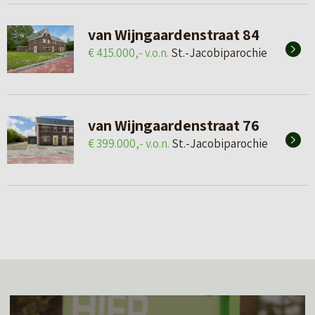
van Wijngaardenstraat 84
€ 415.000,- v.o.n.
St.-Jacobiparochie
van Wijngaardenstraat 76
€ 399.000,- v.o.n.
St.-Jacobiparochie
L