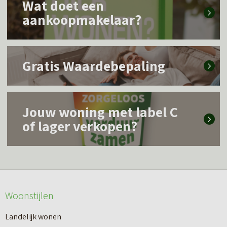
Wat doet een
e
aankoopmakelaar?
e
s
L
m
Gratis Waardebepaling
e
e
e
e
L
s
r
Jouw woning met label C
e
m
of lager verkopen?
o
e
e
v
s
e
e
m
r
r
e
o
W
Woonstijlen
e
v
a
r
e
Landelijk wonen
t