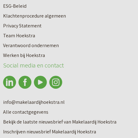
m
e
m
ESG-Beleid
e
p
a
Klachtenprocedure algemeen
t
a
k
Privacy Statement
l
l
e
Team Hoekstra
a
i
l
Verantwoord ondernemen
b
n
a
Werken bij Hoekstra
e
g
Social media en contact
a
l
r
C
?
o
f
info@makelaardijhoekstra.nl
l
Alle contactgegevens
Makelaardij
a
Bekijk de laatste nieuwsbrief van Makelaardij Hoekstra
g
Inschrijven nieuwsbrief Makelaardij Hoekstra