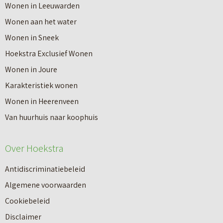
o
r
Wonen in Leeuwarden
d
v
G
Wonen aan het water
o
e
r
Wonen in Sneek
e
r
a
Hoekstra Exclusief Wonen
t
J
t
Wonen in Joure
e
o
i
Karakteristiek wonen
e
u
s
Wonen in Heerenveen
n
w
W
Van huurhuis naar koophuis
a
w
a
a
o
Over Hoekstra
a
n
n
r
k
Antidiscriminatiebeleid
i
d
o
Algemene voorwaarden
n
e
o
Cookiebeleid
g
b
p
Disclaimer