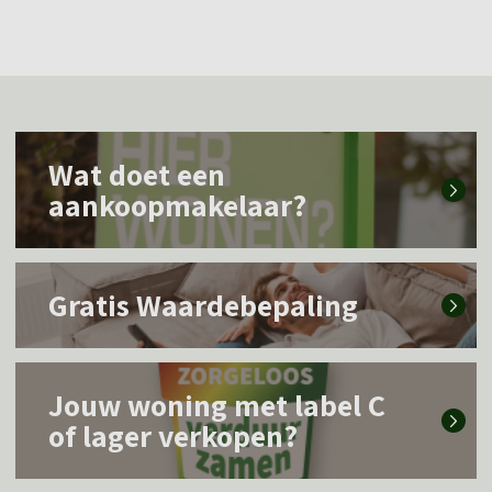
L
Wat doet een
e
aankoopmakelaar?
e
s
L
m
Gratis Waardebepaling
e
e
e
e
L
s
r
Jouw woning met label C
e
m
of lager verkopen?
o
e
e
v
s
e