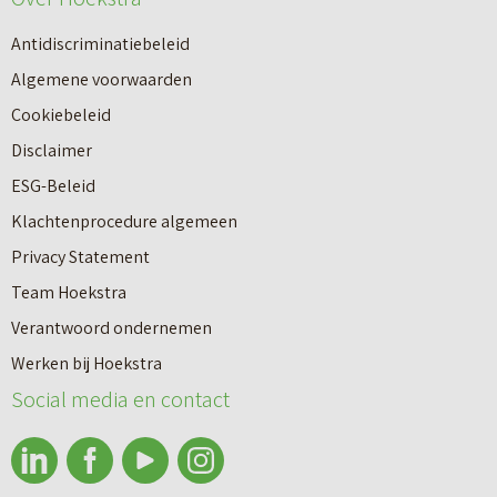
n
n
r
k
Antidiscriminatiebeleid
i
d
o
Algemene voorwaarden
n
e
o
Cookiebeleid
g
b
p
Disclaimer
m
e
m
ESG-Beleid
e
p
a
Klachtenprocedure algemeen
t
a
k
Privacy Statement
l
l
e
Team Hoekstra
a
i
l
Verantwoord ondernemen
b
n
a
Werken bij Hoekstra
e
g
Social media en contact
a
l
Makelaardij
r
C
?
o