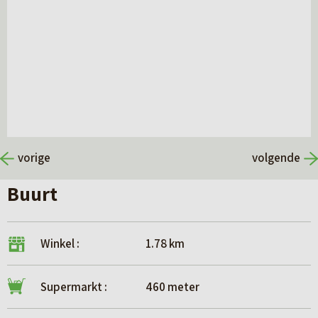
vorige
volgende
Buurt
Winkel :
1.78 km
Supermarkt :
460 meter