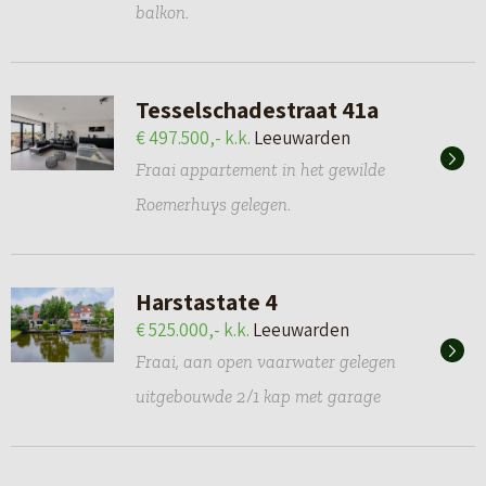
balkon.
Tesselschadestraat 41a
€ 497.500,- k.k.
Leeuwarden
Fraai appartement in het gewilde
Roemerhuys gelegen.
Harstastate 4
€ 525.000,- k.k.
Leeuwarden
Fraai, aan open vaarwater gelegen
uitgebouwde 2/1 kap met garage