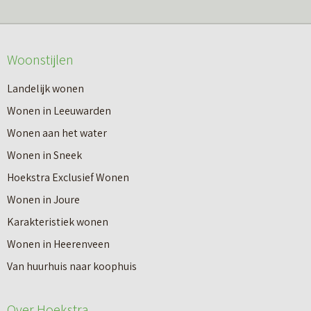
e
m
r
r
e
o
W
Woonstijlen
e
v
a
r
e
Landelijk wonen
t
o
r
Wonen in Leeuwarden
d
v
G
Wonen aan het water
o
e
r
Wonen in Sneek
e
r
a
Hoekstra Exclusief Wonen
t
J
t
Wonen in Joure
e
o
i
Karakteristiek wonen
e
u
s
Wonen in Heerenveen
n
w
W
Van huurhuis naar koophuis
a
w
a
a
o
Over Hoekstra
a