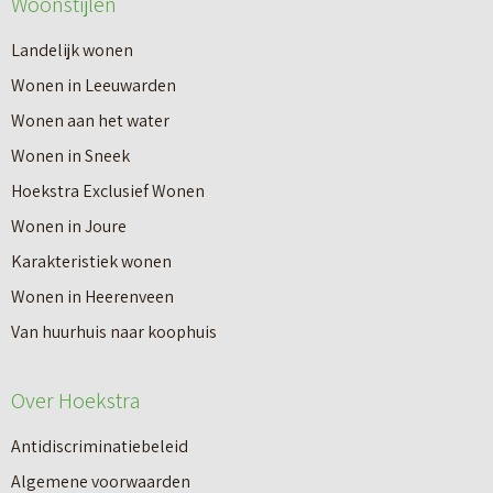
Woonstijlen
e
v
a
r
e
Landelijk wonen
t
o
r
Wonen in Leeuwarden
d
v
G
Wonen aan het water
o
e
r
Wonen in Sneek
e
r
a
Hoekstra Exclusief Wonen
t
J
t
Wonen in Joure
e
o
i
Karakteristiek wonen
e
u
s
Wonen in Heerenveen
n
w
W
Van huurhuis naar koophuis
a
w
a
a
o
Over Hoekstra
a
n
n
r
k
Antidiscriminatiebeleid
i
d
o
Algemene voorwaarden