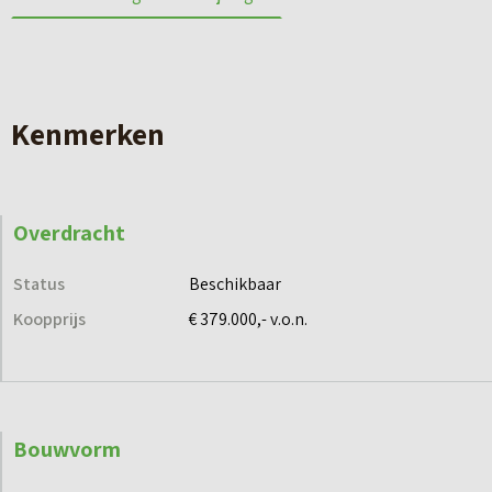
Bouwnummer 4 is een comfortabele tussenwoning waar
praktisch wonen en modern wooncomfort perfect
samenkomen. Met circa 119,5 m² woonoppervlakte, een
fijne indeling en een zonnige tuin op het zuiden geniet je
Kenmerken
hier iedere dag van licht, ruimte en comfort. De woning
staat op een perceel van circa 92 m² en vormt een ideale
basis voor starters, gezinnen en doorstromers die zorgeloos
Overdracht
willen wonen in een nieuwbouwwijk.
Status
Beschikbaar
De begane grond biedt een ruime woonkamer met open
Koopprijs
€ 379.000,- v.o.n.
keukenopstelling waar koken, ontspannen en samenkomen
centraal staan. Dankzij de grote raampartijen voelt de
woning heerlijk licht aan en ontstaat er een prettige
verbinding met de achtertuin.
Bouwvorm
Ook op de verdiepingen is volop ruimte aanwezig voor