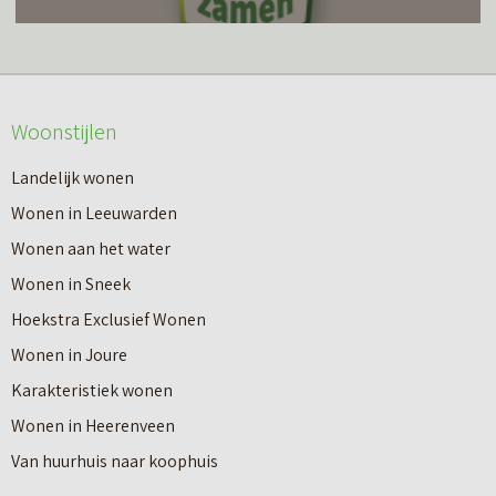
v
s
e
e
m
r
r
e
o
W
Woonstijlen
e
v
a
r
e
Landelijk wonen
t
o
r
Wonen in Leeuwarden
d
v
G
Wonen aan het water
o
e
r
Wonen in Sneek
e
r
a
Hoekstra Exclusief Wonen
t
J
t
Wonen in Joure
e
o
i
Karakteristiek wonen
e
u
s
Wonen in Heerenveen
n
w
W
Van huurhuis naar koophuis
a
w
a