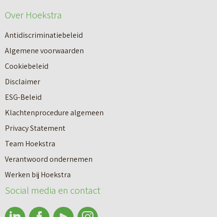
a
o
Over Hoekstra
a
n
n
r
k
Antidiscriminatiebeleid
i
d
o
Algemene voorwaarden
n
e
o
Cookiebeleid
g
b
p
Disclaimer
m
e
m
ESG-Beleid
e
p
a
Klachtenprocedure algemeen
t
a
k
Privacy Statement
l
l
e
Team Hoekstra
a
i
l
Verantwoord ondernemen
b
Makelaardij
n
a
Werken bij Hoekstra
e
g
Social media en contact
a
l
Nieuwbouw
r
C