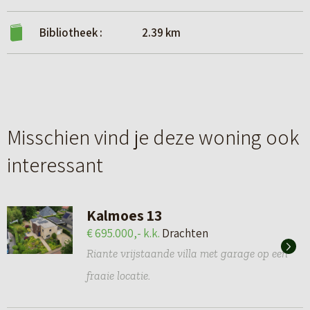
Bibliotheek :
2.39 km
Misschien vind je deze woning ook
interessant
Kalmoes 13
€ 695.000,- k.k.
Drachten
Riante vrijstaande villa met garage op een
fraaie locatie.