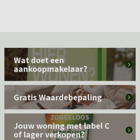
L
Wat doet een
e
aankoopmakelaar?
e
s
L
m
Gratis Waardebepaling
e
e
e
e
L
s
r
Jouw woning met label C
e
m
of lager verkopen?
o
e
e