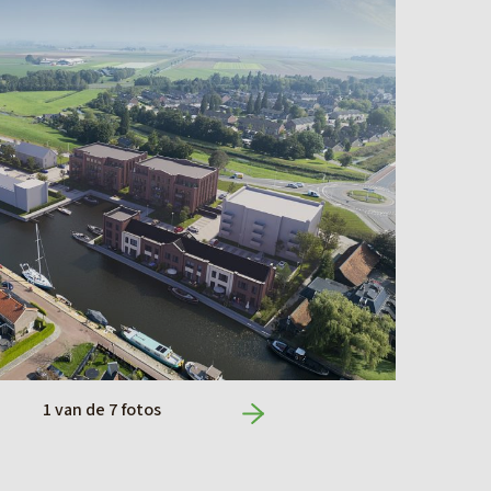
1
van de
7
fotos