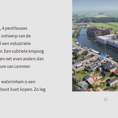
, 4 penthouses
 ontwerp van de
l een industriële
n. Een subtiele knipoog
r en net even anders dan
trum van Lemmer.
e waterinham is een
e boot kunt kopen. Zo leg
rdeur.