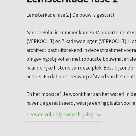
Lemsterkade fase 2 | De bouw is gestart!
Aan De Polle in Lemmer komen 34 appartementen
(VERKOCHT) en 7 kadewoningen (VERKOCHT). Het
architect past uitstekend in deze straat met voora
omgeving: stijlvol en met robuuste bouwmateriale
naar de rijke historie van deze plek. Best bijzonde
anders! En dat op steenworp afstand van het cen
En het mooiste? Je woont hier aan het water! In d
haventje gerealiseerd, waar je een ligplaats voor j
je voortaan je sloep of zeilboot aan bij je eigen voo
Lees de volledige omschrijving
Waarom wonen in Lemsterkade?