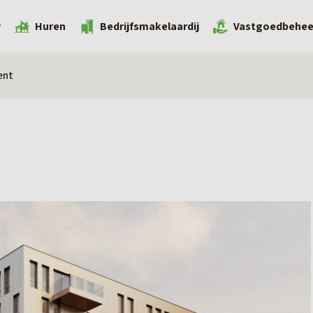
w
Huren
Bedrijfsmakelaardij
Vastgoedbehee
ent