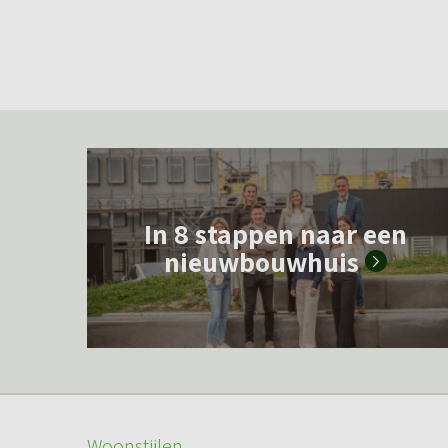
L
e
In 8 stappen naar een
e
nieuwbouwhuis
s
m
e
e
r
o
Woonstijlen