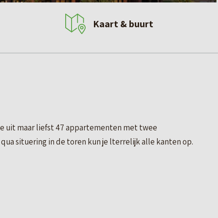
Kaart & buurt
ze uit maar liefst 47 appartementen met twee
a situering in de toren kun je lterrelijk alle kanten op.
n jij je thuis voelt. Elk driekamerappartement heeft een