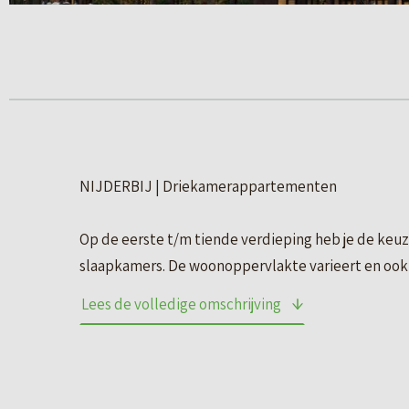
NIJDERBIJ | Driekamerappartementen
Op de eerste t/m tiende verdieping heb je de keu
slaapkamers. De woonoppervlakte varieert en ook qu
Je kiest gewoon het uitzicht en de lichtinval waari
Lees de volledige omschrijving
buitenruimte in vorm van een balkon of dakterras.
– 47 appartementen
– gelegen op de 1e t/m 10e verdieping