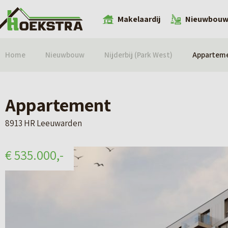
Makelaardij
Nieuwbou
Home
Nieuwbouw
Nijderbij (Park West)
Appartem
Appartement
8913 HR Leeuwarden
€ 535.000,-